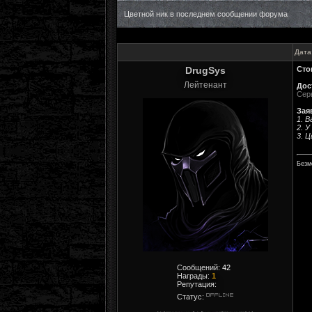
Цветной ник в последнем сообщении форума
Дата
DrugSys
Сто
Лейтенант
Дос
Сер
Зая
1. В
2. 
3. 
Безм
Сообщений:
42
Награды:
1
Репутация:
Статус: