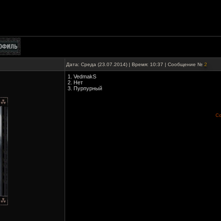
Дата: Среда (23.07.2014) | Время: 10:37 | Сообщение №
2
1. VedmakS
2. Нет
3. Пурпурный
Со