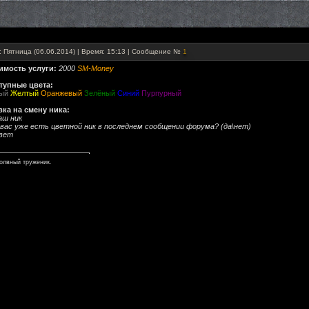
: Пятница (06.06.2014) | Время: 15:13 | Сообщение №
1
имость услуги:
2000
SM-Money
тупные цвета:
ый
Желтый
Оранжевый
Зелёный
Синий
Пурпурный
вка на смену ника:
аш ник
У вас уже есть цветной ник в последнем сообщении форума? (да\нет)
Цвет
олвный труженик.