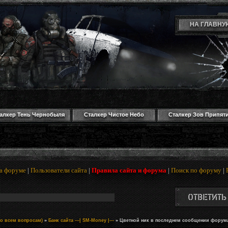
НА ГЛАВНУ
алкер Тень Чернобыля
Сталкер Чистое Небо
Сталкер Зов Припят
а форуме
|
Пользователи сайта
|
Правила сайта и форума
|
Поиск по форуму
|
о всем вопросам)
»
Банк сайта ---| SM-Money |---
»
Цветной ник в последнем сообщении форум