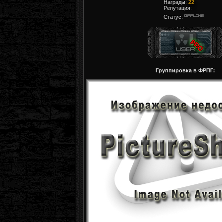
Награды:
22
Репутация:
Статус:
Группировка в ФРПГ: