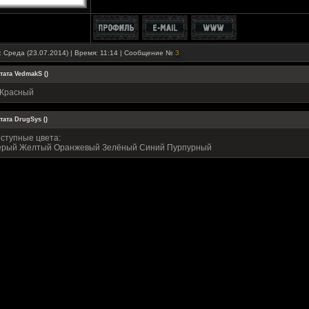
: Среда (23.07.2014) | Время: 11:14 | Сообщение №
3
тата
VedmakS
(
)
 Красный
тата
DrugSys
(
)
ступные цвета:
рый Желтый Оранжевый Зелёный Синий Пурпурный