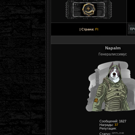
| Страна:
FI
Napalm
Генералиссимус
Сообщений:
1627
Награды:
37
Репутация:
Статус: