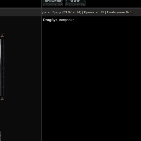
Дата: Среда (23.07.2014) | Время: 20:13 | Сообщение №
5
DrugSys
, исправил