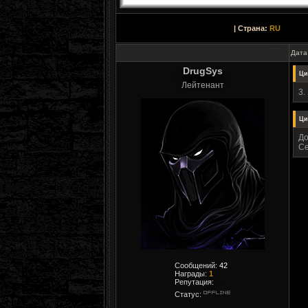
| Страна:
RU
Дата
DrugSys
Ци
Лейтенант
3.
Ци
До
Се
Сообщений:
42
Награды:
1
Репутация:
Статус: