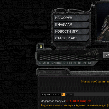
НА ФОРУМ
К ФАЙЛАМ
НОВОСТИ ИГР
СТАЛКЕР АРТ
Ст
Новые сообщения н
1
Страница
1
из
2
2
»
Модератор форума:
STALKER
,
DrugSys
Форум настоящего сталкера
»
Административный раздел (п