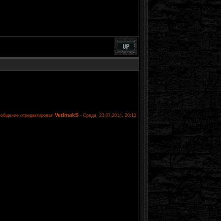
VedmakS
общение отредактировал
-
Среда, 23.07.2014, 20:13