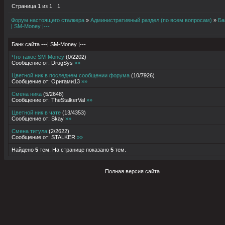
Страница
1
из
1
1
Форум настоящего сталкера
»
Административный раздел (по всем вопросам)
»
Ба
| SM-Money |---
Банк сайта ---| SM-Money |---
Что такое SM-Money
(
0
/
2202
)
Сообщение от:
DrugSys
»»
Цветной ник в последнем сообщении форума
(
10
/
7926
)
Сообщение от:
Оригами13
»»
Смена ника
(
5
/
2648
)
Сообщение от:
TheStalkerVal
»»
Цветной ник в чате
(
13
/
4353
)
Сообщение от:
Skay
»»
Смена титула
(
2
/
2622
)
Сообщение от:
STALKER
»»
Найдено
5
тем. На странице показано
5
тем.
Полная версия сайта