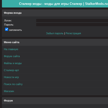
Сталкер моды - моды для игры Сталкер | StalkerMods.ru
Форма входа
Логин:
Пароль:
запомнить
Забыл пароль
|
Регистрация
Меню сайта
На главную
Форум сайта
Файлы и моды
Сталкер-арт
Новости игр
Поиск по сайту
Магазин
Форум