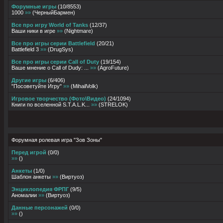
Форумные игры
(
10
/
8553
)
1000
»»
(
ЧерныйБармен
)
Все про игру World of Tanks
(
12
/
37
)
Ваши ники в игре
»»
(
Nightmare
)
Все про игры серии Battlefield
(
20
/
21
)
Battlefield 3
»»
(
DrugSys
)
Все про игры серии Call of Duty
(
19
/
154
)
Ваше мнение о Call of Dudy: ...
»»
(
AgroFuture
)
Другие игры
(
6
/
406
)
"Посоветуйте Игру"
»»
(
MihailVolk
)
Игровое творчество (Фото\Видео)
(
24
/
1094
)
Книги по вселенной S.T.A.L.K...
»»
(
STRELOK
)
Форумная ролевая игра "Зов Зоны"
Перед игрой
(
0
/
0
)
»»
(
)
Анкеты
(
1
/
0
)
Шаблон анкеты
»»
(
Виртуоз
)
Энциклопедия ФРПГ
(
9
/
5
)
Аномалии
»»
(
Виртуоз
)
Данные персонажей
(
0
/
0
)
»»
(
)