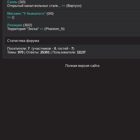
Связь
(
3
/
0
)
Открытый канал вольных сталк...
»»
(
Виртуоз
)
Магазин "У бывалого"
(
0
/
0
)
»»
(
)
Локации
(
30
/
2
)
Территория "Энска"
»»
(
Phantom_N
)
Статистика форума
Посетители:
7
(участников -
0
, гостей -
7
)
Темы:
970
| Ответы:
25301
| Пользователи:
11137
Полная версия сайта