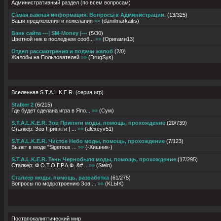
Административный раздел (по всем вопросам)
Самая важная информация. Вопросы к Администрации.
(
13
/
325
)
Ваши предложения и пожелания
»»
(
daniilmarkaitis
)
Банк сайта ---| SM-Money |---
(
5
/
30
)
Цветной ник в последнем сооб...
»»
(
Оригами13
)
Отдел рассмотрения и подачи жалоб
(
2
/
0
)
Жалобы на Пользователей
»»
(
DrugSys
)
Вселенная S.T.A.L.K.E.R. (серия игр)
Stalker 2
(
6
/
215
)
Где будет сделана игра в Япо...
»»
(
Сум
)
S.T.A.L.K.E.R. Зов Припяти моды, помощь, прохождение
(
20
/
739
)
Сталкер: Зов Припяти | ...
»»
(
alexeyv51
)
S.T.A.L.K.E.R. Чистое Небо моды, помощь, прохождение
(
7
/
123
)
Вылет в моде "Sigerous ...
»»
(
-Хишник-
)
S.T.A.L.K.E.R. Тень Чернобыля моды, помощь, прохождение
(
17
/
295
)
Сталкер: Ф.О.Т.О.Г.Р.А.Ф. &#...
»»
(
Stein
)
Сталкер моды, помощь, разработка
(
61
/
275
)
Вопросы по модостроению Зов ...
»»
(
KLЫK
)
Постапокалиптический мир