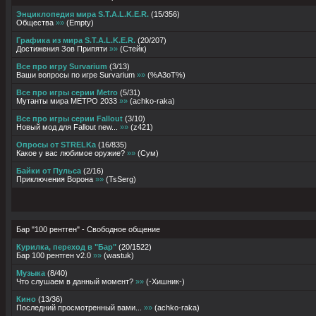
Энциклопедия мира S.T.A.L.K.E.R.
(
15
/
356
)
Общества
»»
(
Empty
)
Графика из мира S.T.A.L.K.E.R.
(
20
/
207
)
Достижения Зов Припяти
»»
(
Стейк
)
Все про игру Survarium
(
3
/
13
)
Ваши вопросы по игре Survarium
»»
(
%A3oT%
)
Все про игры серии Metro
(
5
/
31
)
Мутанты мира МЕТРО 2033
»»
(
achko-raka
)
Все про игры серии Fallout
(
3
/
10
)
Новый мод для Fallout new...
»»
(
z421
)
Опросы от STRELKа
(
16
/
835
)
Какое у вас любимое оружие?
»»
(
Сум
)
Байки от Пульса
(
2
/
16
)
Приключения Ворона
»»
(
TsSerg
)
Бар "100 рентген" - Свободное общение
Курилка, переход в "Бар"
(
20
/
1522
)
Бар 100 рентген v2.0
»»
(
wastuk
)
Музыка
(
8
/
40
)
Что слушаем в данный момент?
»»
(
-Хишник-
)
Кино
(
13
/
36
)
Послeдний просмотренный вами...
»»
(
achko-raka
)