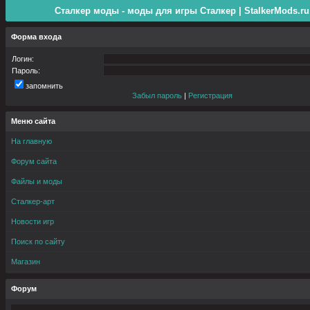
Сталкер моды - моды для игры Сталкер | StalkerMods.ru
Форма входа
Логин:
Пароль:
запомнить
Забыл пароль
|
Регистрация
Меню сайта
На главную
Форум сайта
Файлы и моды
Сталкер-арт
Новости игр
Поиск по сайту
Магазин
Форум