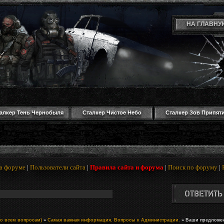
НА ГЛАВНУ
алкер Тень Чернобыля
Сталкер Чистое Небо
Сталкер Зов Припят
а форуме
|
Пользователи сайта
|
Правила сайта и форума
|
Поиск по форуму
|
о всем вопросам)
»
Самая важная информация. Вопросы к Администрации.
»
Ваши предложен