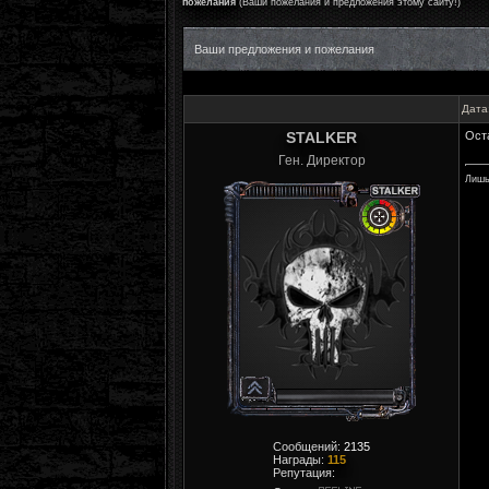
пожелания
(Ваши пожелания и предложения этому сайту!)
Ваши предложения и пожелания
Дата
STALKER
Ост
Ген. Директор
Лишь
Сообщений:
2135
Награды:
115
Репутация: