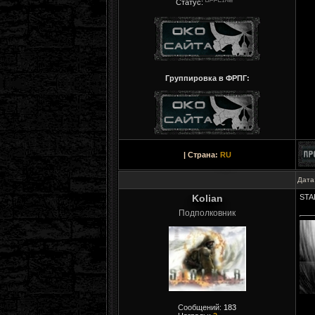
Статус:
Группировка в ФРПГ:
| Страна:
RU
Дата
Kolian
STA
Подполковник
Сообщений:
183