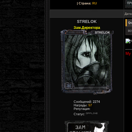
| Страна:
RU
Дата
STRELOK
Qu
Зам.Директора
во
My
Сообщений:
2274
Награды:
57
Репутация:
Статус: