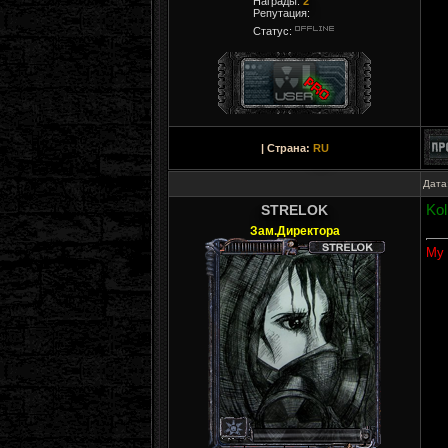
Награды:
2
Репутация:
Статус:
| Страна:
RU
Дата
STRELOK
Ko
Зам.Директора
My