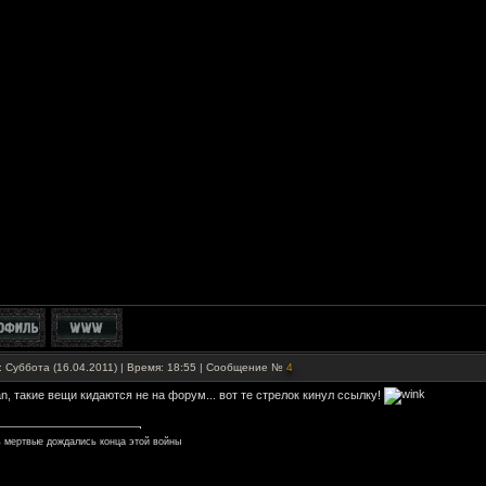
: Суббота (16.04.2011) | Время: 18:55 | Сообщение №
4
an, такие вещи кидаются не на форум... вот те стрелок кинул ссылку!
 мертвые дождались конца этой войны