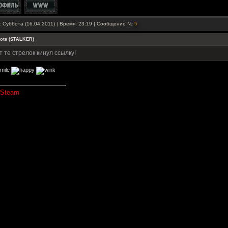
: Суббота (16.04.2011) | Время: 23:19 | Сообщение №
5
ote
(
STALKER
)
т те стрелок кинул ссылку!
 Steam