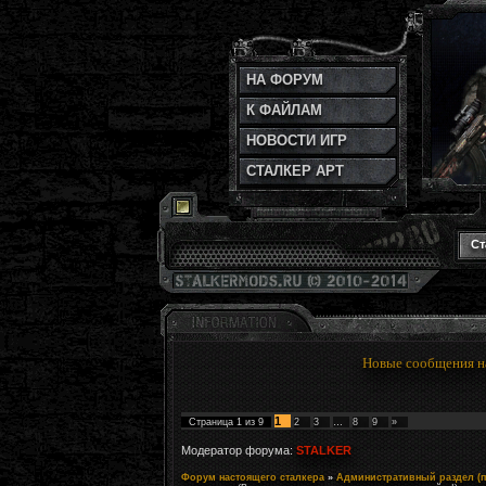
НА ФОРУМ
К ФАЙЛАМ
НОВОСТИ ИГР
СТАЛКЕР АРТ
Ст
Новые сообщения н
1
Страница
1
из
9
2
3
…
8
9
»
Модератор форума:
STALKER
Форум настоящего сталкера
»
Административный раздел (п