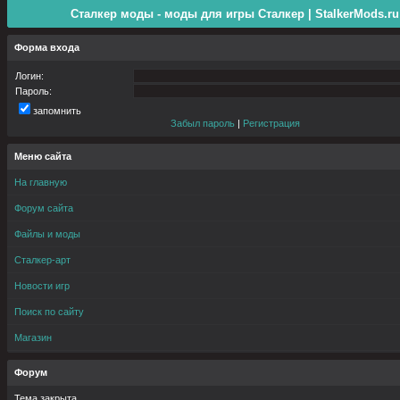
Сталкер моды - моды для игры Сталкер | StalkerMods.ru
Форма входа
Логин:
Пароль:
запомнить
Забыл пароль
|
Регистрация
Меню сайта
На главную
Форум сайта
Файлы и моды
Сталкер-арт
Новости игр
Поиск по сайту
Магазин
Форум
Тема закрыта