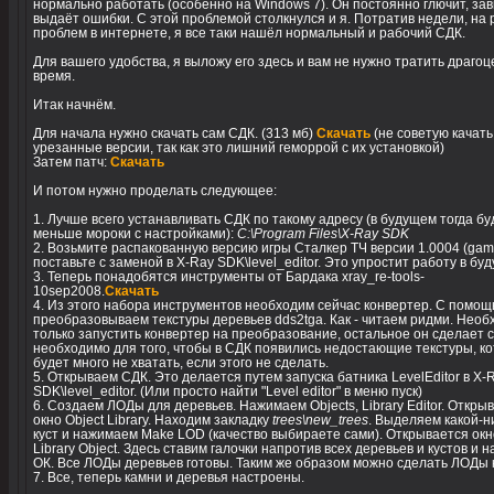
нормально работать (особенно на Windows 7). Он постоянно глючит, зав
выдаёт ошибки. С этой проблемой столкнулся и я. Потратив недели, на
проблем в интернете, я все таки нашёл нормальный и рабочий СДК.
Для вашего удобства, я выложу его здесь и вам не нужно тратить драго
время.
Итак начнём.
Для начала нужно скачать сам СДК. (313 мб)
Скачать
(не советую качать
урезанные версии, так как это лишний геморрой с их установкой)
Затем патч:
Скачать
И потом нужно проделать следующее:
1. Лучше всего устанавливать СДК по такому адресу (в будущем тогда бу
меньше мороки с настройками):
C:\Program Files\X-Ray SDK
2. Возьмите распакованную версию игры Сталкер ТЧ версии 1.0004 (gam
поставьте с заменой в X-Ray SDK\level_editor. Это упростит работу в бу
3. Теперь понадобятся инструменты от Бардака xray_re-tools-
10sep2008.
Скачать
4. Из этого набора инструментов необходим сейчас конвертер. С помощ
преобразовываем текстуры деревьев dds2tga. Как - читаем ридми. Нео
только запустить конвертер на преобразование, остальное он сделает с
необходимо для того, чтобы в СДК появились недостающие текстуры, к
будет много не хватать, если этого не сделать.
5. Открываем СДК. Это делается путем запуска батника LevelEditor в X-
SDK\level_editor. (Или просто найти "Level editor" в меню пуск)
6. Создаем ЛОДы для деревьев. Нажимаем Objects, Library Editor. Откры
окно Object Library. Находим закладку
trees\new_trees
. Выделяем какой-н
куст и нажимаем Make LOD (качество выбираете сами). Открывается окно
Library Object. Здесь ставим галочки напротив всех деревьев и кустов и
ОК. Все ЛОДы деревьев готовы. Таким же образом можно сделать ЛОДы 
7. Все, теперь камни и деревья настроены.