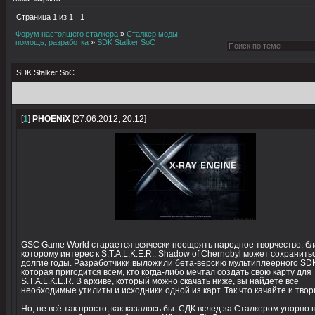
Страница
1
из
1
1
Форум настоящего сталкера
»
Сталкер моды,
помощь, разработка
»
SDK Stalker SoC
SDK Stalker SoC
[
1
]
PHOENiX
[27.06.2012, 20:12]
GSC Game World старается всячески поощрять народное творчество, б
которому интерес к S.T.A.L.K.E.R.: Shadow of Chernobyl может сохранить
долгие годы. Разработчики выложили бета-версию мультиплеерного SD
которая пригодится всем, кто когда-либо мечтал создать свою карту для
S.T.A.L.K.E.R. В архиве, который можно скачать ниже, вы найдете все
необходимые утилиты и исходники одной из карт. Так что качайте и твор
Но, не всё так просто, как казалось бы. СДК вслед за Сталкером упорно 