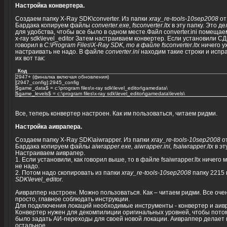
Настройка конвертера.
Создаем папку X-Ray SDK\converter. Из папки
xray_re-tools-10sep2008
от
Бардака копируем файлы
converter.exe, fsconverter.ltx
в эту папку. Это д
для удобства, чтобы все было в одном месте.Файл converter.ini помещае
x-ray sdk\level_editor Затем настраиваем конвертер. Если установили СДК
говорил в
C:\Program Files\X-Ray SDK, то в файле fsconverter.ltx
ничего у
настраивать не надо. В файле
converter.ini
находим такие строки и испр
их вот так:
Код
2947+ (финалка включая обновления)
[2947_config]:2945_config
$game_data$ = c:\program files\x-ray sdk\level_editor\gamedata\
$game_levels$ = c:\program files\x-ray sdk\level_editor\gamedata\levels\
Все, теперь конвертер настроен. Как им пользоваться, читаем ридми.
Настройка аиврапера.
Создаем папку X-Ray SDK\aiwrapper. Из папки
xray_re-tools-10sep2008
о
Бардака копируем файлы
aiwrapper.exe, aiwrapper.ini, fsaiwrapper.ltx
в эт
Настраиваем аиврапер.
1. Если установили, как говорил выше, то в файле fsaiwrapper.ltx ничего 
не надо.
2. Потом надо скопировать из папки
xray_re-tools-10sep2008
папку 2215
SDK\level_editor.
Аивраппер настроен. Можно пользоваться. Как – читаем ридми. Все оче
просто, главное соблюдать инструкции.
Для подключения локаций необходимые инструменты - конвертер и аив
Конвертер нужен для декомпилиции оригинальных уровней, чтобы пото
было задать АИ-переходы для своей новой локации. Аивраппер делает 
остальное.