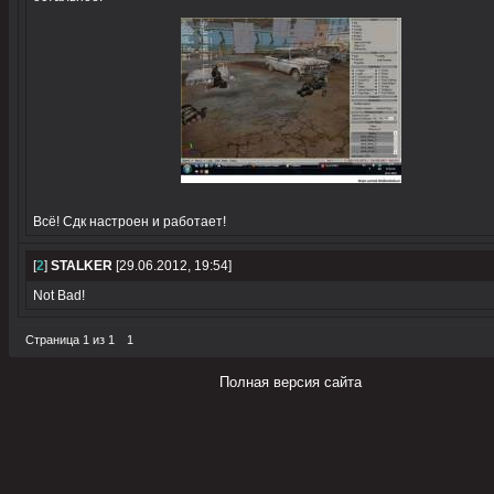
Всё! Сдк настроен и работает!
[
2
]
STALKER
[29.06.2012, 19:54]
Not Bad!
Страница
1
из
1
1
Полная версия сайта