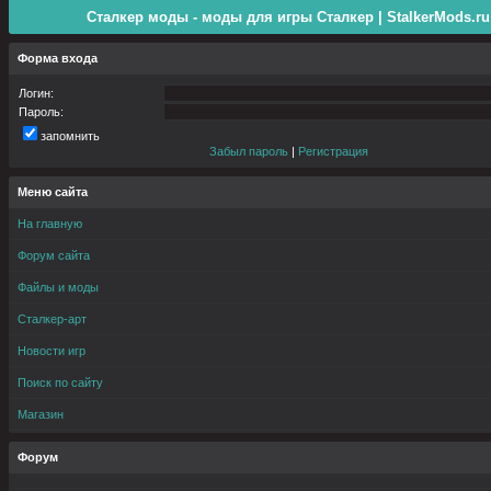
Сталкер моды - моды для игры Сталкер | StalkerMods.ru
Форма входа
Логин:
Пароль:
запомнить
Забыл пароль
|
Регистрация
Меню сайта
На главную
Форум сайта
Файлы и моды
Сталкер-арт
Новости игр
Поиск по сайту
Магазин
Форум