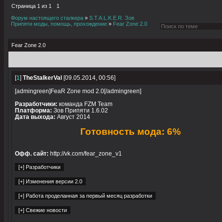
Страница
1
из
1
1
Форум настоящего сталкера
»
S.T.A.L.K.E.R. Зов
Припяти моды, помощь, прохождение
»
Fear Zone 2.0
Fear Zone 2.0
[
1
]
TheStalkerVal
[09.05.2014, 00:56]
[admingreen]FeaR Zone mod 2.0[/admingreen]
Разработчики:
команда FZM Team
Платформа:
Зов Припяти 1.6.02
Дата выхода:
Август 2014
Готовность мода: 6%
Офф. сайт:
http://vk.com/fear_zone_v1