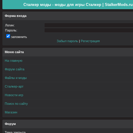
Сталкер моды - моды для игры Сталкер | StalkerMods.ru
Форма входа
Логин:
Пароль:
запомнить
Забыл пароль
|
Регистрация
Меню сайта
На главную
Форум сайта
Файлы и моды
Сталкер-арт
Новости игр
Поиск по сайту
Магазин
Форум
Тема закрыта