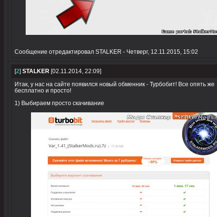
Сообщение отредактировал
STALKER
-
Четверг, 12.11.2015, 15:02
[
2
]
STALKER
[02.11.2014, 22:09]
Итак, у нас на сайте появился новый обменник - Турбобит! Все опять же
бесплатно и просто!
1) Выбираем просто скачивание