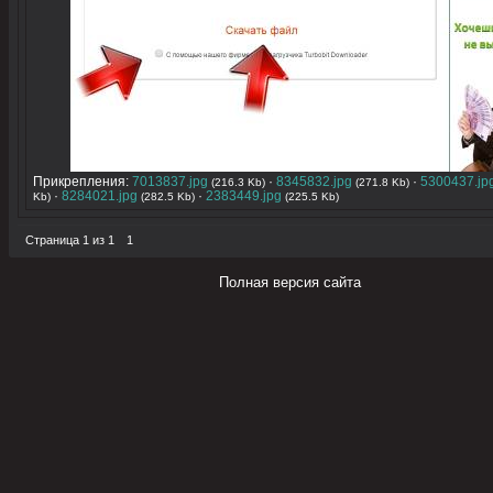
Прикрепления:
7013837.jpg
·
8345832.jpg
·
5300437.jp
(216.3 Kb)
(271.8 Kb)
·
8284021.jpg
·
2383449.jpg
Kb)
(282.5 Kb)
(225.5 Kb)
Страница
1
из
1
1
Полная версия сайта