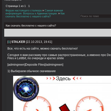
Страница
1
из
1
1
Форум настоящего сталкера
»
Самая важная
информация. Вопросы к Администрации.
»
Как
скачать бесплатно с нашего сайта?
Как скачать бесплатно с нашего сайта?
[
1
]
STALKER
[22.10.2013, 19:41]
Все, что есть на сайте, можно скачать бесплатно!
Сегодня я вам расскажу про самые распространенные, а именно про De
Files и Letitbit, по очереди и кратко smile
[admingreen]Deposite Files[/admingreen]
1) Выбираем обычное скачивание