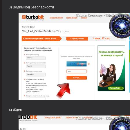
3) Водим код безопасности
4) Ждем....