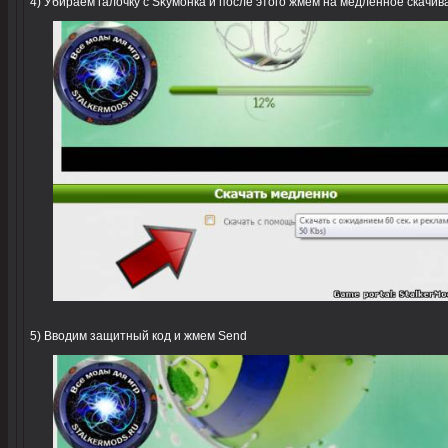
4) Убираем галочку с Skyмонка и после этого жмем на медленное скачив
5) Вводим защитный код и жмем Send