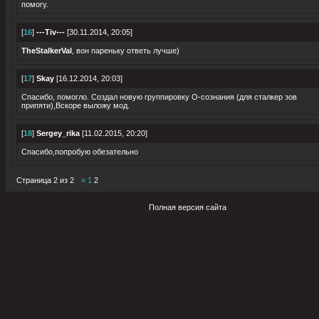
помогу.
[
16
]
---Tiv---
[30.11.2014, 20:05]
TheStalkerVal
, вон пареньку ответь лучше)
[
17
]
Skay
[16.12.2014, 20:03]
Спасибо, помогло. Создал новую группировку О-сознания (для сталкер зов
припяти),Вскоре выложу мод.
[
18
]
Sergey_rika
[11.02.2015, 20:20]
Спасибо,попробую обезательно
Страница
2
из
2
«
1
2
Полная версия сайта