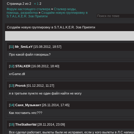
Страница
2
из
2
«
1
2
Форум настоящего сталкера
»
Сталкер моды,
помощь, разработка
»
Создаём новую группировку в
S.T.A.L.K.E.R. Зов Припяти
Создаём новую группировку в S.T.A.L.K.E.R. Зов Припяти
[
11
]
Mr_SmiLeY
[15.08.2012, 18:57]
Про какой файл говоришь?
[
12
]
STALKER
[16.08.2012, 18:40]
xrGame.dll
[
13
]
Prorok
[01.12.2012, 11:27]
я в третьем пункте не один файл найти не могу
[
14
]
Саня_Музыкант
[26.11.2014, 17:45]
Как поставить нпс???
[
15
]
TheStalkerVal
[28.11.2014, 23:09]
Все сделал работает, вылеты были не исправил, если у кого вылеты в Л.С напи