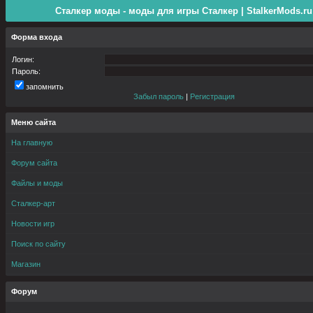
Сталкер моды - моды для игры Сталкер | StalkerMods.ru
Форма входа
Логин:
Пароль:
запомнить
Забыл пароль
|
Регистрация
Меню сайта
На главную
Форум сайта
Файлы и моды
Сталкер-арт
Новости игр
Поиск по сайту
Магазин
Форум