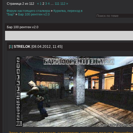
Страница
2
из
112
«
1
2
3
4
…
111
112
»
Форум настоящего сталкера
»
Курилка, переход в
"Бар"
»
Бар 100 рентген v2.0
Бар 100 рентген v2.0
[
1
]
STRELOK
[08.04.2012, 11:45]