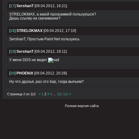
[
17
]
SershanT
[09.04.2012, 16:21]
STRELOKMAX, а какой программой пользуешся?
Дашь ссылку на скачивание?
[
18
]
STRELOKMAX
[09.04.2012, 17:10]
SershanT, Простым Paint Net пользуюсь
[
19
]
SershanT
[09.04.2012, 19:11]
У меня DDS не видит
[
20
]
PHOENiX
[09.04.2012, 20:28]
Ну что друзья, раз это бар, тогда выпьем?
Страница
2
из
112
«
1
2
3
4
…
111
112
»
Полная версия сайта