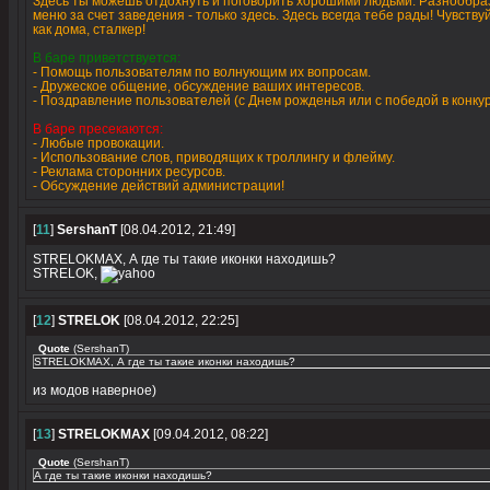
Здесь ты можешь отдохнуть и поговорить хорошими людьми. Разнообра
меню за счет заведения - только здесь. Здесь всегда тебе рады! Чувству
как дома, сталкер!
В баре приветствуется:
- Помощь пользователям по волнующим их вопросам.
- Дружеское общение, обсуждение ваших интересов.
- Поздравление пользователей (с Днем рожденья или с победой в конкур
В баре пресекаются:
- Любые провокации.
- Использование слов, приводящих к троллингу и флейму.
- Реклама сторонних ресурсов.
- Обсуждение действий администрации!
[
11
]
SershanT
[08.04.2012, 21:49]
STRELOKMAX, А где ты такие иконки находишь?
STRELOK,
[
12
]
STRELOK
[08.04.2012, 22:25]
Quote
(
SershanT
)
STRELOKMAX, А где ты такие иконки находишь?
из модов наверное)
[
13
]
STRELOKMAX
[09.04.2012, 08:22]
Quote
(
SershanT
)
А где ты такие иконки находишь?