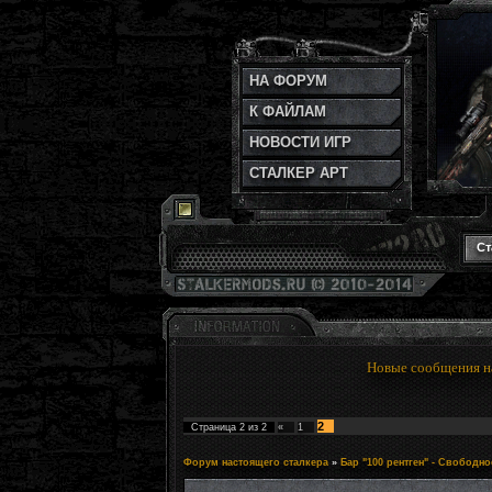
НА ФОРУМ
К ФАЙЛАМ
НОВОСТИ ИГР
СТАЛКЕР АРТ
Ст
Новые сообщения н
2
Страница
2
из
2
«
1
Форум настоящего сталкера
»
Бар "100 рентген" - Свободн