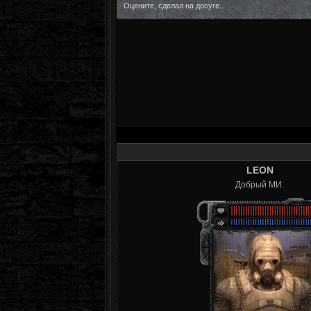
Оцените, сделал на досуге..
LEON
Добрый МИ.