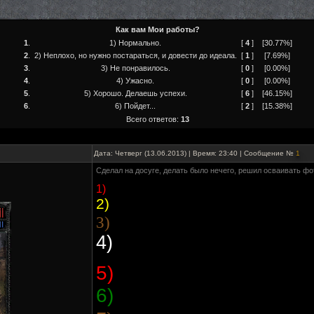
Как вам Мои работы?
1
.
1) Нормально.
[
4
]
[30.77%]
2
.
2) Неплохо, но нужно постараться, и довести до идеала.
[
1
]
[7.69%]
3
.
3) Не понравилось.
[
0
]
[0.00%]
4
.
4) Ужасно.
[
0
]
[0.00%]
5
.
5) Хорошо. Делаешь успехи.
[
6
]
[46.15%]
6
.
6) Пойдет...
[
2
]
[15.38%]
Всего ответов:
13
Дата: Четверг (13.06.2013) | Время: 23:40 | Сообщение №
1
Сделал на досуге, делать было нечего, решил осваивать фо
1)
2)
3)
4)
5)
6)