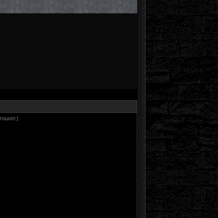
тошоп:)