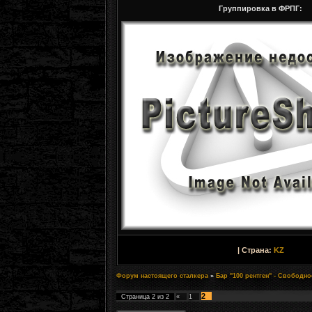
Группировка в ФРПГ:
| Страна:
KZ
Форум настоящего сталкера
»
Бар "100 рентген" - Свободн
2
Страница
2
из
2
«
1