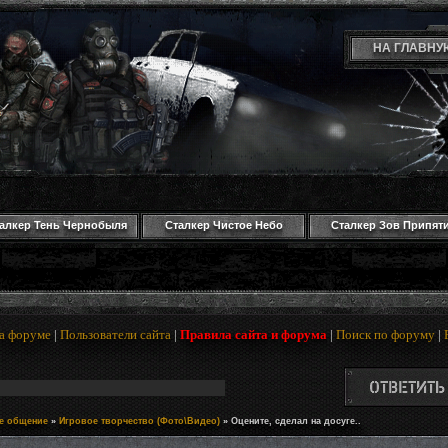
НА ГЛАВНУ
алкер Тень Чернобыля
Сталкер Чистое Небо
Сталкер Зов Припят
а форуме
|
Пользователи сайта
|
Правила сайта и форума
|
Поиск по форуму
|
ое общение
»
Игровое творчество (Фото\Видео)
»
Оцените, сделал на досуге..