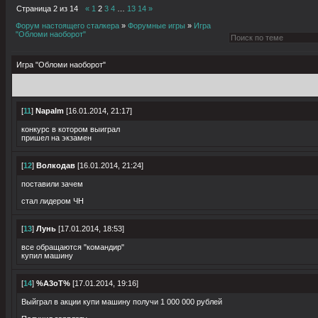
Страница
2
из
14
«
1
2
3
4
…
13
14
»
Форум настоящего сталкера
»
Форумные игры
»
Игра
"Обломи наоборот"
Игра "Обломи наоборот"
[
11
]
Napalm
[16.01.2014, 21:17]
конкурс в котором выиграл
пришел на экзамен
[
12
]
Волкодав
[16.01.2014, 21:24]
поставили зачем
стал лидером ЧН
[
13
]
Лунь
[17.01.2014, 18:53]
все обращаются "командир"
купил машину
[
14
]
%A3oT%
[17.01.2014, 19:16]
Выйграл в акции купи машину получи 1 000 000 рублей