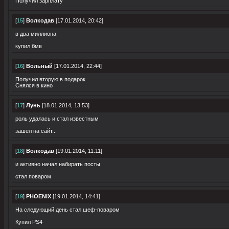
Получил зарплату
[
15
]
Волкодав
[17.01.2014, 20:42]
в два миллиона
купил бмв
[
16
]
Вольный
[17.01.2014, 22:44]
Получил вторую в подарок
Снялся в кино
[
17
]
Лунь
[18.01.2014, 13:53]
роль удалась и стал известным
зашел на сайт...
[
18
]
Волкодав
[19.01.2014, 11:11]
и активно начал набирать посты
стал поваром
[
19
]
PHOENiX
[19.01.2014, 14:41]
На следующий день стал шеф-поваром
Купил PS4