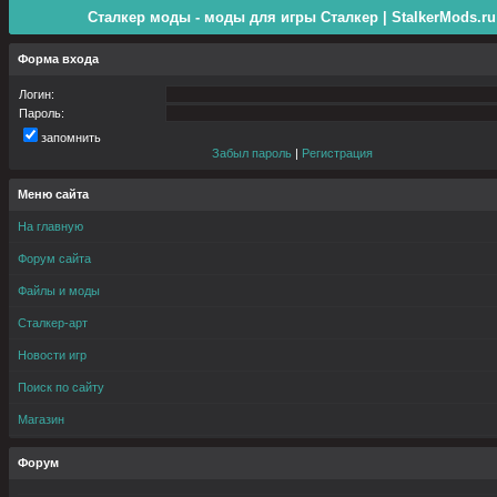
Сталкер моды - моды для игры Сталкер | StalkerMods.ru
Форма входа
Логин:
Пароль:
запомнить
Забыл пароль
|
Регистрация
Меню сайта
На главную
Форум сайта
Файлы и моды
Сталкер-арт
Новости игр
Поиск по сайту
Магазин
Форум