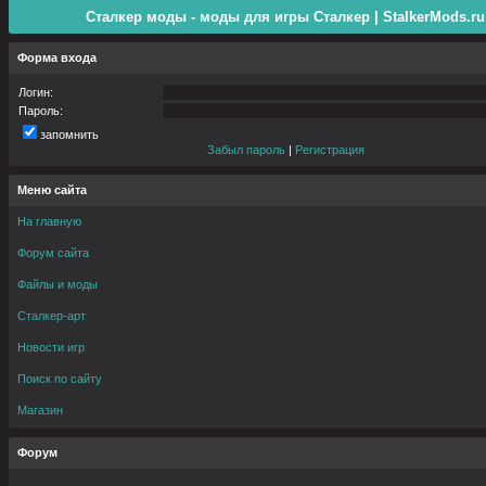
Сталкер моды - моды для игры Сталкер | StalkerMods.ru
Форма входа
Логин:
Пароль:
запомнить
Забыл пароль
|
Регистрация
Меню сайта
На главную
Форум сайта
Файлы и моды
Сталкер-арт
Новости игр
Поиск по сайту
Магазин
Форум