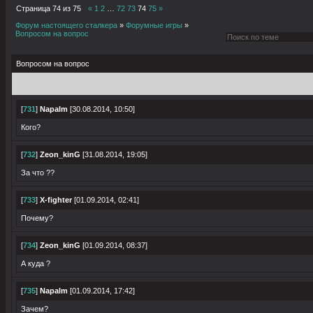
Страница
74
из
75
«
1
2
…
72
73
74
75
»
Форум настоящего сталкера
»
Форумные игры
»
Вопросом на вопрос
Вопросом на вопрос
[
731
]
Napalm
[30.08.2014, 10:50]
Кого?
[
732
]
Zeon_kinG
[31.08.2014, 19:05]
За что ??
[
733
]
X-fighter
[01.09.2014, 02:41]
Почему?
[
734
]
Zeon_kinG
[01.09.2014, 08:37]
А куда ?
[
735
]
Napalm
[01.09.2014, 17:42]
Зачем?