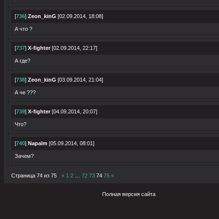
[
736
]
Zeon_kinG
[02.09.2014, 18:08]
А что ?
[
737
]
X-fighter
[02.09.2014, 22:17]
А где?
[
738
]
Zeon_kinG
[03.09.2014, 21:04]
А че ???
[
739
]
X-fighter
[04.09.2014, 20:07]
Что?
[
740
]
Napalm
[05.09.2014, 08:01]
Зачем?
Страница
74
из
75
«
1
2
…
72
73
74
75
»
Полная версия сайта