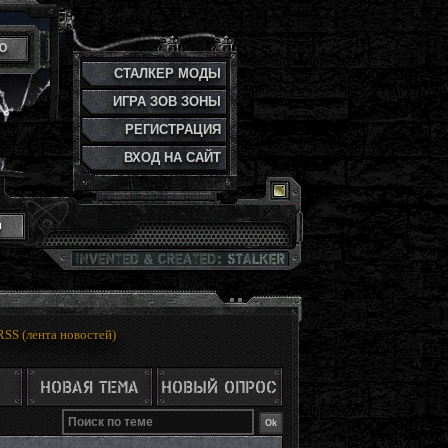
Ю
СТАЛКЕР МОДЫ
ИГРА ЗОВ ЗОНЫ
РЕГИСТРАЦИЯ
ВХОД НА САЙТ
и
RSS (лента новостей)