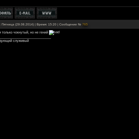
: Пятница (29.08.2014) | Время: 15:20 | Сообщение №
765
 только чокнутый, но не гений
____________________________
дующий служивый