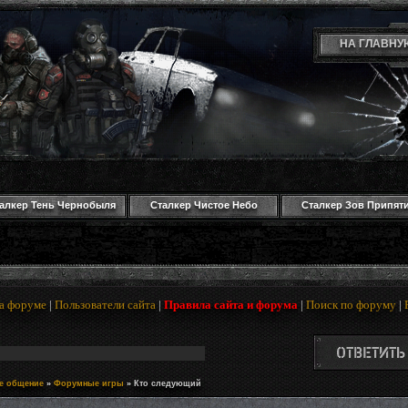
НА ГЛАВНУ
алкер Тень Чернобыля
Сталкер Чистое Небо
Сталкер Зов Припят
а форуме
|
Пользователи сайта
|
Правила сайта и форума
|
Поиск по форуму
|
ое общение
»
Форумные игры
»
Кто следующий