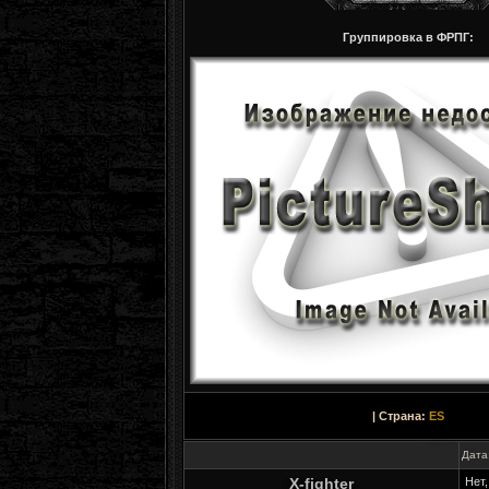
Группировка в ФРПГ:
| Страна:
ES
Дата
X-fighter
Нет,