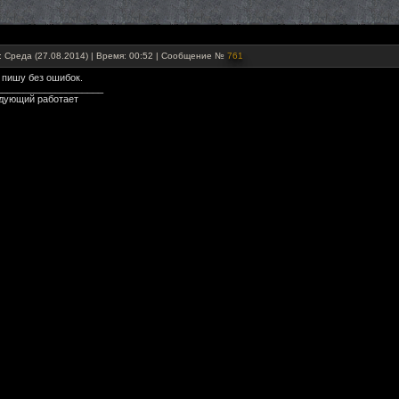
: Среда (27.08.2014) | Время: 00:52 | Сообщение №
761
 пишу без ошибок.
____________________
дующий работает