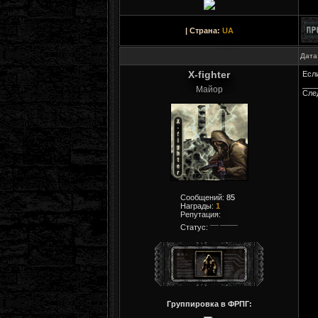
| Страна:
UA
Дата
X-fighter
Если
___
Майор
Сле
Сообщений:
85
Награды:
1
Репутация:
Статус:
Группировка в ФРПГ: