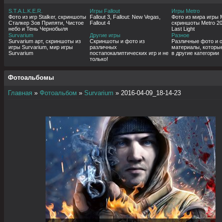
S.T.A.L.K.E.R.
Игры Fallout
Игры Metro
Фото из игр Stalker, скриншоты
Fallout 3, Fallout: New Vegas,
Фото из мира игры 
Сталкер Зов Припяти, Чистое
Fallout 4
скриншоты Metro 20
небо и Тень Чернобыля
Last Light
Survarium
Другие игры
Разное
Survarium арт, скриншоты из
Скриншоты и фото из
Различные фото и 
игры Survarium, мир игры
различных
материалы, которы
Survarium
постапокалиптических игр и не
в другие категории
только!
Фотоальбомы
Главная
»
Фотоальбом
»
Survarium
» 2016-04-09_18-14-23