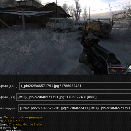
 фото (URL):
фото [BB]:
ля форума):
ка:
Фото в полном размере
то:
S.T.A.L.K.E.R.
 фото:
Сталкер: Чистое Небо
в фото: 764