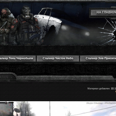
НА ГЛАВНУ
алкер Тень Чернобыля
Сталкер Чистое Небо
Сталкер Зов Припят
Материал добавлен:
22.1