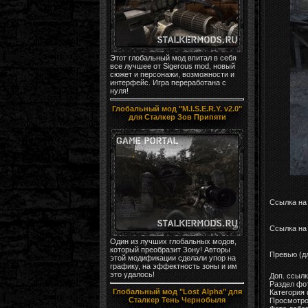
Этот глобальный мод впитал в себя
все лучшее от Sigerous mod, новый
сюжет и персонажи, возможности и
интерфейс. Игра переработана с
нуля!
Глобальный мод "M.I.S.E.R.Y. v2.0"
для Сталкер Зов Припяти
Ссылка на
Ссылка на 
Один из лучших глобальных модов,
который преобразит Зону! Авторы
Превью (д
этой модификации сделали упор на
графику, на эффектность зоны и им
это удалось!
Доп. ссыл
Раздел фо
Глобальный мод "Lost Alpha" для
Категория
Сталкер Тень Чернобыля
Просмотро