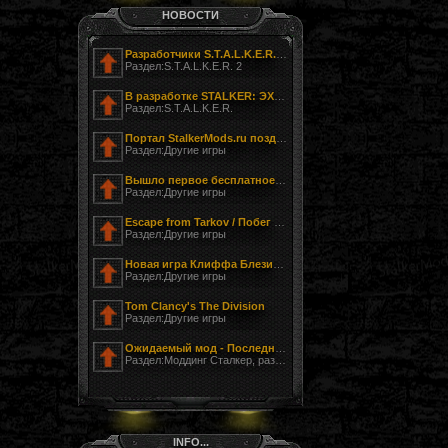
НОВОСТИ
Разработчики S.T.A.L.K.E.R. 2 показали фотографию своего офиса
Раздел:S.T.A.L.K.E.R. 2
В разработке STALKER: ЭХО ЧЕРНОБЫЛЯ - ЗАГНАННЫЙ
Раздел:S.T.A.L.K.E.R.
Портал StalkerMods.ru поздравляет с Днём Победы!
Раздел:Другие игры
Вышло первое бесплатное обновление к Tom Clancy’s The Division
Раздел:Другие игры
Escape from Tarkov / Побег из Таркова
Раздел:Другие игры
Новая игра Клиффа Блезински LawBreakers (Правонарушитель)
Раздел:Другие игры
Tom Clancy's The Division
Раздел:Другие игры
Ожидаемый мод - Последний Сталкер
Раздел:Моддинг Сталкер, разработка модов
INFO...