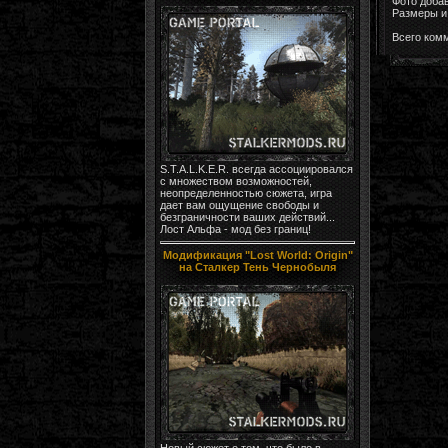
Фото доба
Размеры и 
Всего ком
S.T.A.L.K.E.R. всегда ассоциировался
с множеством возможностей,
неопределенностью сюжета, игра
дает вам ощущение свободы и
безграничности ваших действий...
Лост Альфа - мод без границ!
Модификация "Lost World: Origin"
на Сталкер Тень Чернобыля
Новый сюжет о том, что было в