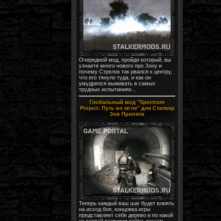
Очередной мод, пройдя который, вы
узнаете много нового про Зону и
почему Стрелок так рвался к центру,
что его тянуло туда, и как он
умудрялся выживать в самых
трудных испытаниях...
Глобальный мод "Spectrum
Project: Путь во мгле" для Сталкер
Зов Припяти
Теперь каждый ваш шаг будет влиять
на исход боя, концовка игры
представляет себе дерево и по какой
из ветвей развития пойти, решать