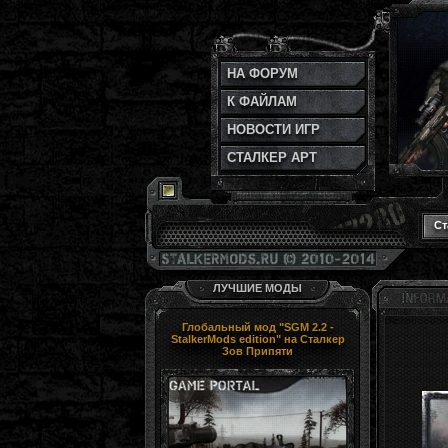
НА ФОРУМ
К ФАЙЛАМ
НОВОСТИ ИГР
СТАЛКЕР АРТ
Ст
ЛУЧШИЕ МОДЫ
Глобальный мод "SGM 2.2 -
StalkerMods edition" на Сталкер
Зов Припяти