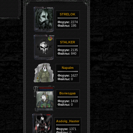
STRELOK
Форум:
2274
Файлы:
195
STALKER
Форум:
2135
Файлы:
840
Napalm
Форум:
1627
Файлы:
0
Волкодав
Форум:
1419
Файлы:
0
Asdolg_Haster
Форум:
1371
Файлы:
0