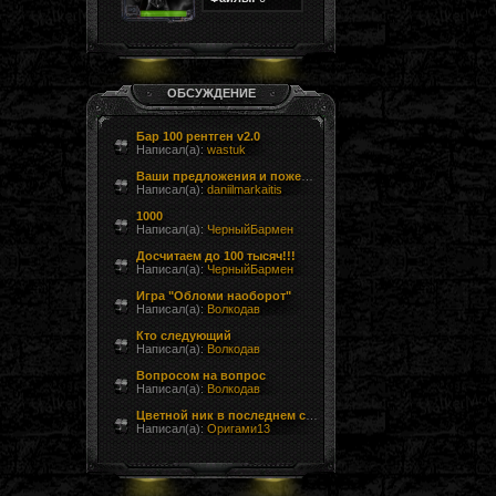
ОБСУЖДЕНИЕ
Бар 100 рентген v2.0
Написал(а):
wastuk
Ваши предложения и пожелания
Написал(а):
daniilmarkaitis
1000
Написал(а):
ЧерныйБармен
Досчитаем до 100 тысяч!!!
Написал(а):
ЧерныйБармен
Игра "Обломи наоборот"
Написал(а):
Волкодав
Кто следующий
Написал(а):
Волкодав
Вопросом на вопрос
Написал(а):
Волкодав
Цветной ник в последнем сообщении форума
Написал(а):
Оригами13