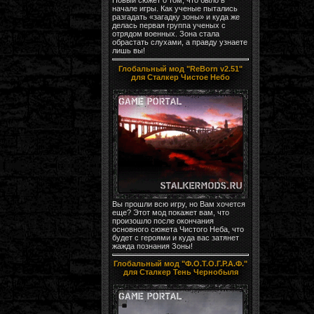
начале игры. Как ученые пытались
разгадать «загадку зоны» и куда же
делась первая группа ученых с
отрядом военных. Зона стала
обрастать слухами, а правду узнаете
лишь вы!
Глобальный мод "ReBorn v2.51"
для Сталкер Чистое Небо
Вы прошли всю игру, но Вам хочется
еще? Этот мод покажет вам, что
произошло после окончания
основного сюжета Чистого Неба, что
будет с героями и куда вас затянет
жажда познания Зоны!
Глобальный мод "Ф.О.Т.О.Г.Р.А.Ф."
для Сталкер Тень Чернобыля