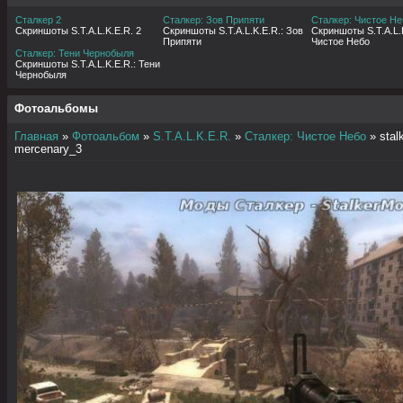
Сталкер 2
Сталкер: Зов Припяти
Сталкер: Чистое Не
Скриншоты S.T.A.L.K.E.R. 2
Скриншоты S.T.A.L.K.E.R.: Зов
Скриншоты S.T.A.L.K
Припяти
Чистое Небо
Сталкер: Тени Чернобыля
Скриншоты S.T.A.L.K.E.R.: Тени
Чернобыля
Фотоальбомы
Главная
»
Фотоальбом
»
S.T.A.L.K.E.R.
»
Сталкер: Чистое Небо
» stalk
mercenary_3