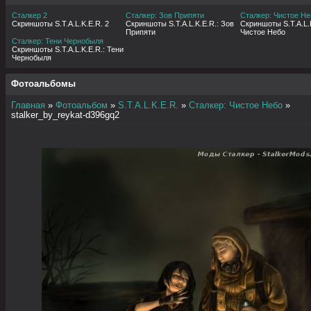
Сталкер 2
Сталкер: Зов Припяти
Сталкер: Чистое Не
Скриншоты S.T.A.L.K.E.R. 2
Скриншоты S.T.A.L.K.E.R.: Зов
Скриншоты S.T.A.L.K
Припяти
Чистое Небо
Сталкер: Тени Чернобыля
Скриншоты S.T.A.L.K.E.R.: Тени
Чернобыля
Фотоальбомы
Главная
»
Фотоальбом
»
S.T.A.L.K.E.R.
»
Сталкер: Чистое Небо
»
stalker_by_reykat-d396gq2