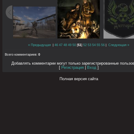
« Предыдущая
|
46
47
48
49
50
[
51
]
52
53
54
55
56
|
Следующая »
Всего комментариев
:
0
Добавлять комментарии могут только зарегистрированные пользо
[
Регистрация
|
Вход
]
Полная версия сайта