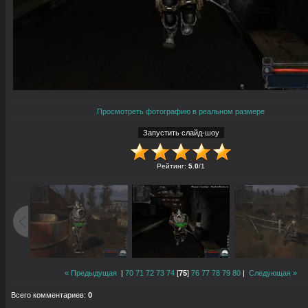
Просмотреть фотографию в реальном размере
Рейтинг
:
5.0
/
1
« Предыдущая
|
70
71
72
73
74
[
75
]
76
77
78
79
80
|
Следующая »
Всего комментариев
:
0