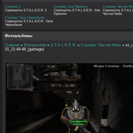
Сталкер 2
Сталкер: Зов Припяти
Сталкер: Чистое Не
Скриншоты S.T.A.L.K.E.R. 2
Скриншоты S.T.A.L.K.E.R.: Зов
Скриншоты S.T.A.L.K
Припяти
Чистое Небо
Сталкер: Тени Чернобыля
Скриншоты S.T.A.L.K.E.R.: Тени
Чернобыля
Фотоальбомы
Главная
»
Фотоальбом
»
S.T.A.L.K.E.R.
»
Сталкер: Чистое Небо
» ss_u
15_21-49-48_(garbage)