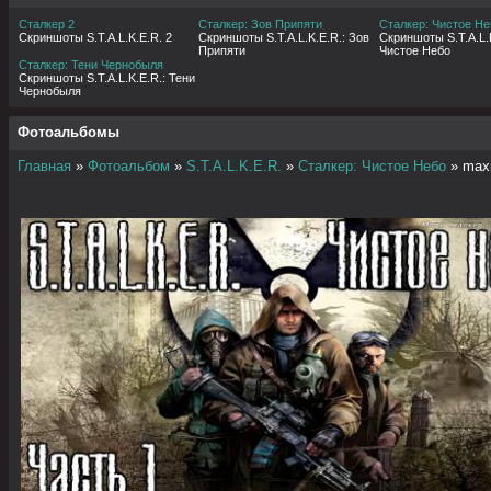
Сталкер 2
Сталкер: Зов Припяти
Сталкер: Чистое Не
Скриншоты S.T.A.L.K.E.R. 2
Скриншоты S.T.A.L.K.E.R.: Зов
Скриншоты S.T.A.L.K
Припяти
Чистое Небо
Сталкер: Тени Чернобыля
Скриншоты S.T.A.L.K.E.R.: Тени
Чернобыля
Фотоальбомы
Главная
»
Фотоальбом
»
S.T.A.L.K.E.R.
»
Сталкер: Чистое Небо
» maxr