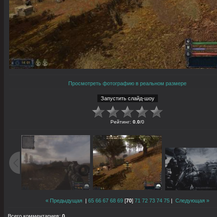
Просмотреть фотографию в реальном размере
Рейтинг
:
0.0
/
0
« Предыдущая
|
65
66
67
68
69
[
70
]
71
72
73
74
75
|
Следующая »
Всего комментариев
:
0