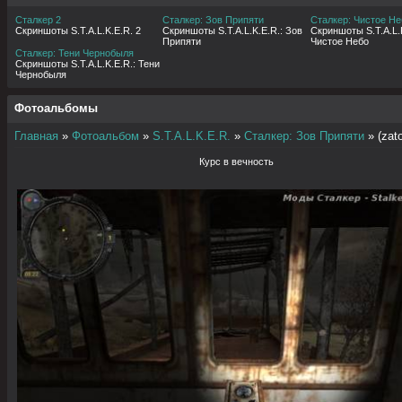
Сталкер 2
Сталкер: Зов Припяти
Сталкер: Чистое Не
Скриншоты S.T.A.L.K.E.R. 2
Скриншоты S.T.A.L.K.E.R.: Зов
Скриншоты S.T.A.L.K
Припяти
Чистое Небо
Сталкер: Тени Чернобыля
Скриншоты S.T.A.L.K.E.R.: Тени
Чернобыля
Фотоальбомы
Главная
»
Фотоальбом
»
S.T.A.L.K.E.R.
»
Сталкер: Зов Припяти
» (zat
Курс в вечность