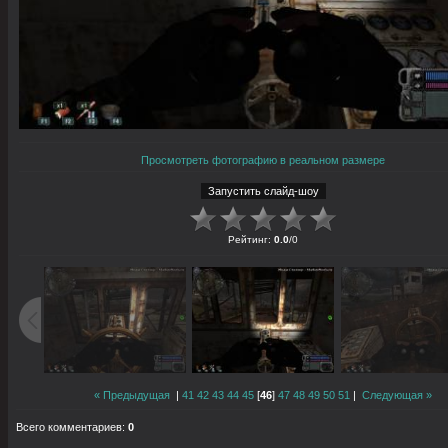
Просмотреть фотографию в реальном размере
Рейтинг
:
0.0
/
0
« Предыдущая
|
41
42
43
44
45
[
46
]
47
48
49
50
51
|
Следующая »
Всего комментариев
:
0