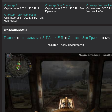
Сталкер 2
Сталкер: Зов Припяти
Сталкер: Чистое Не
Скриншоты S.T.A.L.K.E.R. 2
Скриншоты S.T.A.L.K.E.R.: Зов
Скриншоты S.T.A.L.K
Припяти
Чистое Небо
Сталкер: Тени Чернобыля
Скриншоты S.T.A.L.K.E.R.: Тени
Чернобыля
Фотоальбомы
Главная
»
Фотоальбом
»
S.T.A.L.K.E.R.
»
Сталкер: Зов Припяти
» (zat
Кажется шторм надвигается