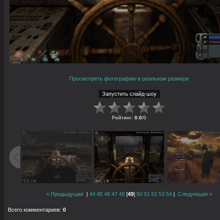
Просмотреть фотографию в реальном размере
Рейтинг
:
0.0
/
0
« Предыдущая
|
44
45
46
47
48
[
49
]
50
51
52
53
54
|
Следующая »
Всего комментариев
:
0