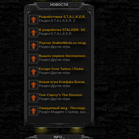
НОВОСТИ
Разработчики S.T.A.L.K.E.R. 2 показали фотографию своего офиса
Раздел:S.T.A.L.K.E.R. 2
В разработке STALKER: ЭХО ЧЕРНОБЫЛЯ - ЗАГНАННЫЙ
Раздел:S.T.A.L.K.E.R.
Портал StalkerMods.ru поздравляет с Днём Победы!
Раздел:Другие игры
Вышло первое бесплатное обновление к Tom Clancy’s The Division
Раздел:Другие игры
Escape from Tarkov / Побег из Таркова
Раздел:Другие игры
Новая игра Клиффа Блезински LawBreakers (Правонарушитель)
Раздел:Другие игры
Tom Clancy's The Division
Раздел:Другие игры
Ожидаемый мод - Последний Сталкер
Раздел:Моддинг Сталкер, разработка модов
INFO...