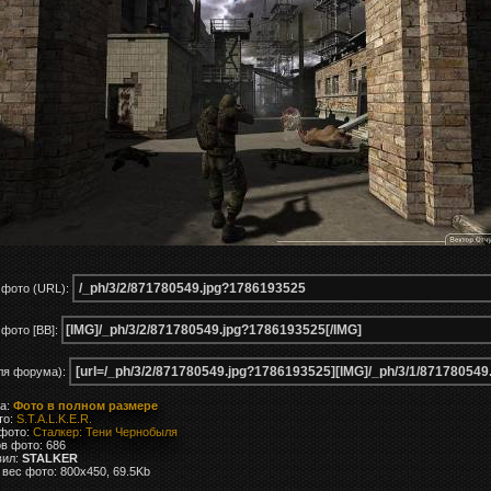
 фото (URL):
фото [BB]:
ля форума):
ка:
Фото в полном размере
то:
S.T.A.L.K.E.R.
 фото:
Сталкер: Тени Чернобыля
в фото: 686
вил:
STALKER
вес фото: 800x450, 69.5Kb