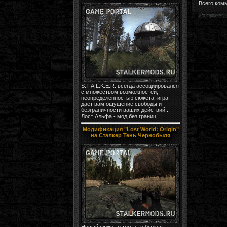
Всего ком
S.T.A.L.K.E.R. всегда ассоциировался
с множеством возможностей,
неопределенностью сюжета, игра
дает вам ощущение свободы и
безграничности ваших действий...
Лост Альфа - мод без границ!
Модификация "Lost World: Origin"
на Сталкер Тень Чернобыля
Новый сюжет о том, что было в