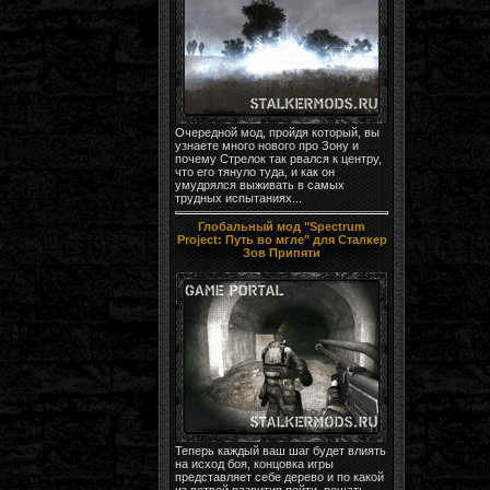
Очередной мод, пройдя который, вы
узнаете много нового про Зону и
почему Стрелок так рвался к центру,
что его тянуло туда, и как он
умудрялся выживать в самых
трудных испытаниях...
Глобальный мод "Spectrum
Project: Путь во мгле" для Сталкер
Зов Припяти
Теперь каждый ваш шаг будет влиять
на исход боя, концовка игры
представляет себе дерево и по какой
из ветвей развития пойти, решать