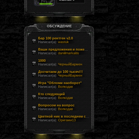
ОБСУЖДЕНИЕ
Бар 100 рентген v2.0
Написал(а):
wastuk
Ваши предложения и пожелания
Написал(а):
daniilmarkaitis
1000
Написал(а):
ЧерныйБармен
Досчитаем до 100 тысяч!!!
Написал(а):
ЧерныйБармен
Игра "Обломи наоборот"
Написал(а):
Волкодав
Кто следующий
Написал(а):
Волкодав
Вопросом на вопрос
Написал(а):
Волкодав
Цветной ник в последнем сообщении форума
Написал(а):
Оригами13