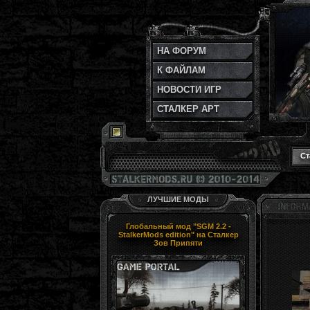
НА ФОРУМ
К ФАЙЛАМ
НОВОСТИ ИГР
СТАЛКЕР АРТ
Ст
ЛУЧШИЕ МОДЫ
Глобальный мод "SGM 2.2 -
StalkerMods edition" на Сталкер
Зов Припяти