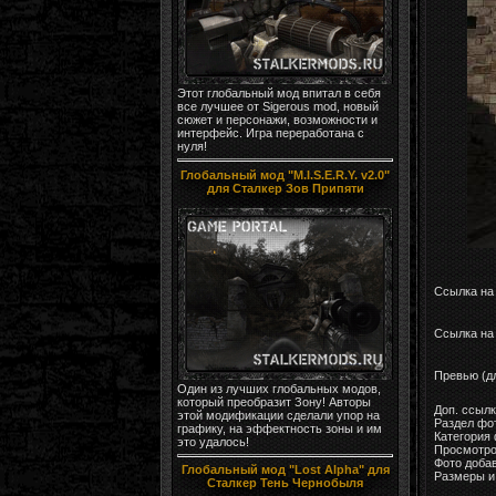
Этот глобальный мод впитал в себя
все лучшее от Sigerous mod, новый
сюжет и персонажи, возможности и
интерфейс. Игра переработана с
нуля!
Глобальный мод "M.I.S.E.R.Y. v2.0"
для Сталкер Зов Припяти
Ссылка на
Ссылка на 
Превью (д
Один из лучших глобальных модов,
который преобразит Зону! Авторы
Доп. ссыл
этой модификации сделали упор на
Раздел фо
графику, на эффектность зоны и им
Категория
это удалось!
Просмотро
Фото доба
Глобальный мод "Lost Alpha" для
Размеры и 
Сталкер Тень Чернобыля