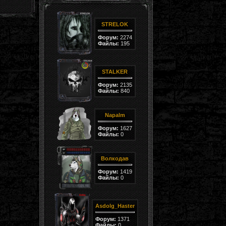
STRELOK
Форум:
2274
Файлы:
195
STALKER
Форум:
2135
Файлы:
840
Napalm
Форум:
1627
Файлы:
0
Волкодав
Форум:
1419
Файлы:
0
Asdolg_Haster
Форум:
1371
Файлы:
0