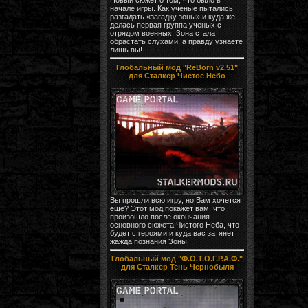
начале игры. Как ученые пытались
разгадать «загадку зоны» и куда же
делась первая группа ученых с
отрядом военных. Зона стала
обрастать слухами, а правду узнаете
лишь вы!
Глобальный мод "ReBorn v2.51"
для Сталкер Чистое Небо
Вы прошли всю игру, но Вам хочется
еще? Этот мод покажет вам, что
произошло после окончания
основного сюжета Чистого Неба, что
будет с героями и куда вас затянет
жажда познания Зоны!
Глобальный мод "Ф.О.Т.О.Г.Р.А.Ф."
для Сталкер Тень Чернобыля