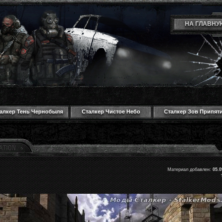
НА ГЛАВНУ
алкер Тень Чернобыля
Сталкер Чистое Небо
Сталкер Зов Припят
Материал добавлен:
05.0