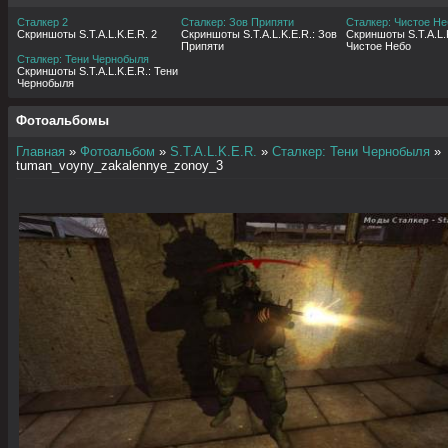
Сталкер 2
Сталкер: Зов Припяти
Сталкер: Чистое Не
Скриншоты S.T.A.L.K.E.R. 2
Скриншоты S.T.A.L.K.E.R.: Зов
Скриншоты S.T.A.L.K
Припяти
Чистое Небо
Сталкер: Тени Чернобыля
Скриншоты S.T.A.L.K.E.R.: Тени
Чернобыля
Фотоальбомы
Главная
»
Фотоальбом
»
S.T.A.L.K.E.R.
»
Сталкер: Тени Чернобыля
»
tuman_voyny_zakalennye_zonoy_3