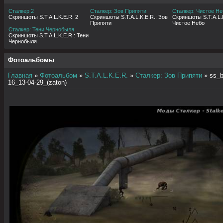
Сталкер 2
Сталкер: Зов Припяти
Сталкер: Чистое Не
Скриншоты S.T.A.L.K.E.R. 2
Скриншоты S.T.A.L.K.E.R.: Зов
Скриншоты S.T.A.L.K
Припяти
Чистое Небо
Сталкер: Тени Чернобыля
Скриншоты S.T.A.L.K.E.R.: Тени
Чернобыля
Фотоальбомы
Главная
»
Фотоальбом
»
S.T.A.L.K.E.R.
»
Сталкер: Зов Припяти
» ss_b
16_13-04-29_(zaton)