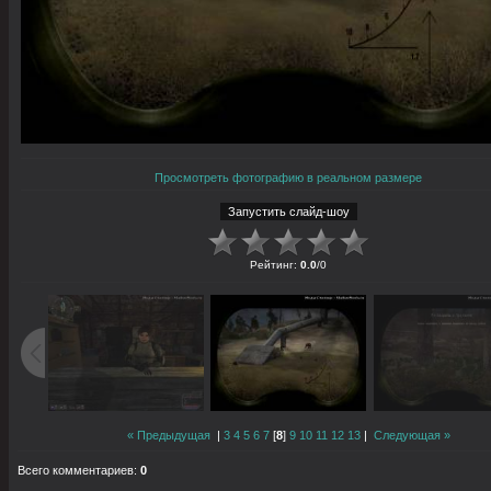
Просмотреть фотографию в реальном размере
Рейтинг
:
0.0
/
0
« Предыдущая
|
3
4
5
6
7
[
8
]
9
10
11
12
13
|
Следующая »
Всего комментариев
:
0