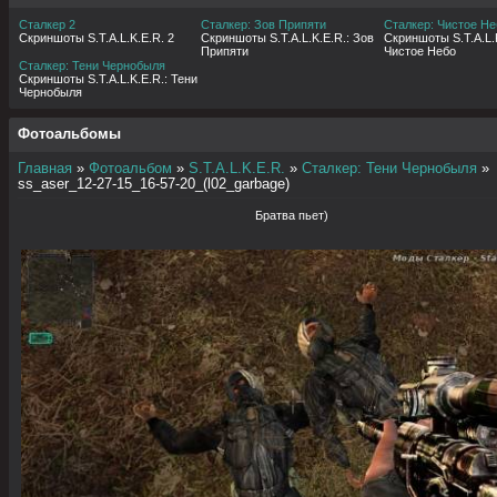
Сталкер 2
Сталкер: Зов Припяти
Сталкер: Чистое Не
Скриншоты S.T.A.L.K.E.R. 2
Скриншоты S.T.A.L.K.E.R.: Зов
Скриншоты S.T.A.L.K
Припяти
Чистое Небо
Сталкер: Тени Чернобыля
Скриншоты S.T.A.L.K.E.R.: Тени
Чернобыля
Фотоальбомы
Главная
»
Фотоальбом
»
S.T.A.L.K.E.R.
»
Сталкер: Тени Чернобыля
»
ss_aser_12-27-15_16-57-20_(l02_garbage)
Братва пьет)