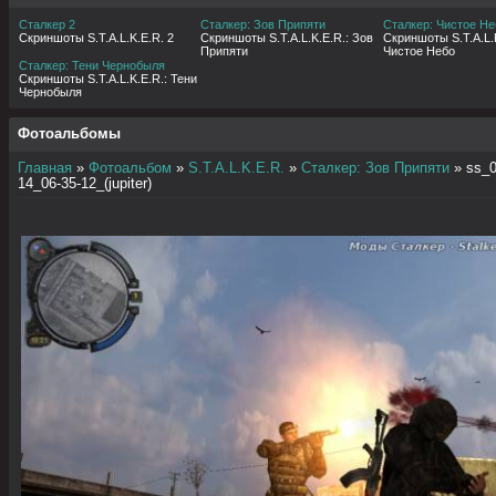
Сталкер 2
Сталкер: Зов Припяти
Сталкер: Чистое Не
Скриншоты S.T.A.L.K.E.R. 2
Скриншоты S.T.A.L.K.E.R.: Зов
Скриншоты S.T.A.L.K
Припяти
Чистое Небо
Сталкер: Тени Чернобыля
Скриншоты S.T.A.L.K.E.R.: Тени
Чернобыля
Фотоальбомы
Главная
»
Фотоальбом
»
S.T.A.L.K.E.R.
»
Сталкер: Зов Припяти
» ss_0
14_06-35-12_(jupiter)