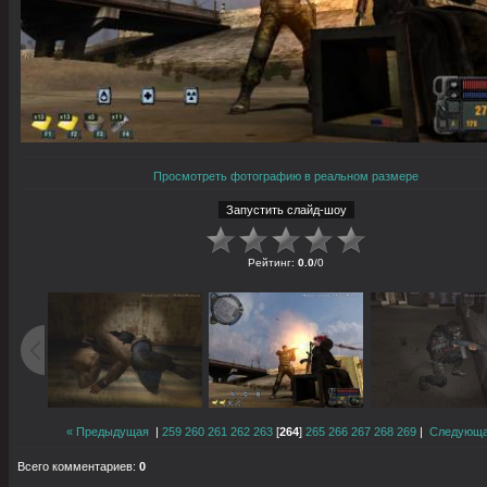
Просмотреть фотографию в реальном размере
Рейтинг
:
0.0
/
0
« Предыдущая
|
259
260
261
262
263
[
264
]
265
266
267
268
269
|
Следующа
Всего комментариев
:
0