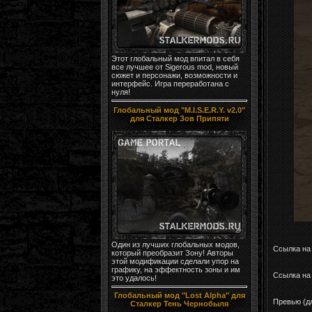
Этот глобальный мод впитал в себя
все лучшее от Sigerous mod, новый
сюжет и персонажи, возможности и
интерфейс. Игра переработана с
нуля!
Глобальный мод "M.I.S.E.R.Y. v2.0"
для Сталкер Зов Припяти
Один из лучших глобальных модов,
Ссылка на
который преобразит Зону! Авторы
этой модификации сделали упор на
графику, на эффектность зоны и им
Ссылка на 
это удалось!
Глобальный мод "Lost Alpha" для
Превью (д
Сталкер Тень Чернобыля