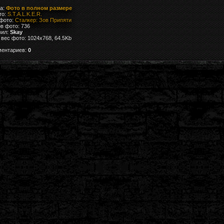
ка:
Фото в полном размере
то:
S.T.A.L.K.E.R.
 фото:
Сталкер: Зов Припяти
в фото: 736
вил:
Skay
вес фото: 1024x768, 64.5Kb
ментариев:
0