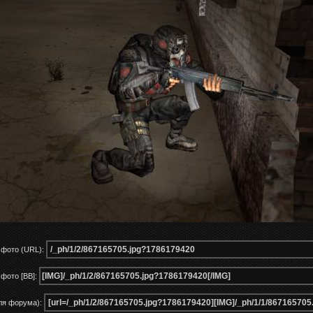
 фото (URL):
фото [BB]:
ля форума):