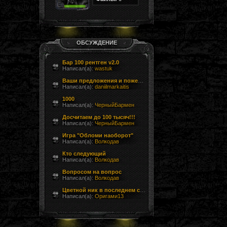
ОБСУЖДЕНИЕ
Бар 100 рентген v2.0
Написал(а):
wastuk
Ваши предложения и пожелания
Написал(а):
daniilmarkaitis
1000
Написал(а):
ЧерныйБармен
Досчитаем до 100 тысяч!!!
Написал(а):
ЧерныйБармен
Игра "Обломи наоборот"
Написал(а):
Волкодав
Кто следующий
Написал(а):
Волкодав
Вопросом на вопрос
Написал(а):
Волкодав
Цветной ник в последнем сообщении форума
Написал(а):
Оригами13