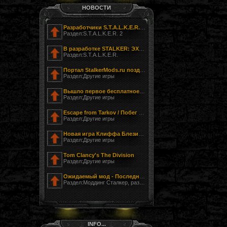
НОВОСТИ
Разработчики S.T.A.L.K.E.R. 2 показали фотографию своего офиса
Раздел:S.T.A.L.K.E.R. 2
В разработке STALKER: ЭХО ЧЕРНОБЫЛЯ - ЗАГНАННЫЙ
Раздел:S.T.A.L.K.E.R.
Портал StalkerMods.ru поздравляет с Днём Победы!
Раздел:Другие игры
Вышло первое бесплатное обновление к Tom Clancy’s The Division
Раздел:Другие игры
Escape from Tarkov / Побег из Таркова
Раздел:Другие игры
Новая игра Клиффа Блезински LawBreakers (Правонарушитель)
Раздел:Другие игры
Tom Clancy's The Division
Раздел:Другие игры
Ожидаемый мод - Последний Сталкер
Раздел:Моддинг Сталкер, разработка модов
INFO...