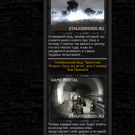
Очередной мод, пройдя который, вы
узнаете много нового про Зону и
почему Стрелок так рвался к центру,
что его тянуло туда, и как он
умудрялся выживать в самых
трудных испытаниях...
Глобальный мод "Spectrum
Project: Путь во мгле" для Сталкер
Зов Припяти
Теперь каждый ваш шаг будет влиять
на исход боя, концовка игры
представляет себе дерево и по какой
из ветвей развития пойти, решать