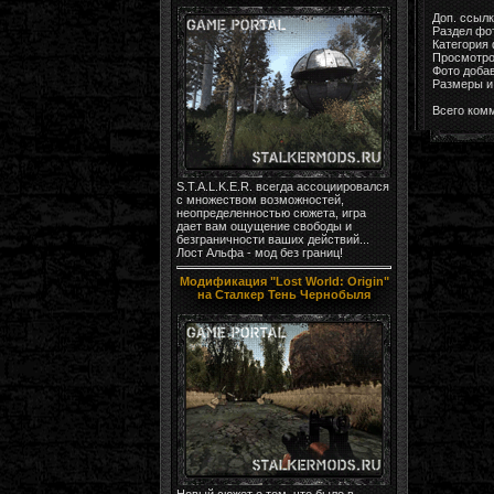
Доп. ссыл
Раздел фо
Категория
Просмотро
Фото доба
Размеры и 
Всего ком
S.T.A.L.K.E.R. всегда ассоциировался
с множеством возможностей,
неопределенностью сюжета, игра
дает вам ощущение свободы и
безграничности ваших действий...
Лост Альфа - мод без границ!
Модификация "Lost World: Origin"
на Сталкер Тень Чернобыля
Новый сюжет о том, что было в