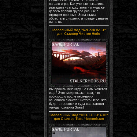
начале игры. Как ученые пытались
разгадать «загадку зоны» и куда же
делась первая группа ученых с
отрядом военных. Зона стала
обрастать слухами, а правду узнаете
лишь вы!
Глобальный мод "ReBorn v2.51"
для Сталкер Чистое Небо
Вы прошли всю игру, но Вам хочется
еще? Этот мод покажет вам, что
произошло после окончания
основного сюжета Чистого Неба, что
будет с героями и куда вас затянет
жажда познания Зоны!
Глобальный мод "Ф.О.Т.О.Г.Р.А.Ф."
для Сталкер Тень Чернобыля