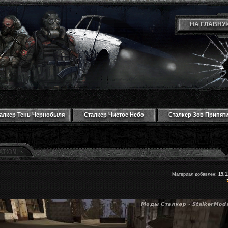
НА ГЛАВНУ
алкер Тень Чернобыля
Сталкер Чистое Небо
Сталкер Зов Припят
Материал добавлен:
19.1