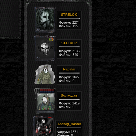
STRELOK
Форум:
2274
Файлы:
195
STALKER
Форум:
2135
Файлы:
840
Napalm
Форум:
1627
Файлы:
0
Волкодав
Форум:
1419
Файлы:
0
Asdolg_Haster
Форум:
1371
Файлы:
0