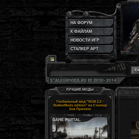
НА ФОРУМ
К ФАЙЛАМ
НОВОСТИ ИГР
СТАЛКЕР АРТ
Ст
ЛУЧШИЕ МОДЫ
Глобальный мод "SGM 2.2 -
StalkerMods edition" на Сталкер
Зов Припяти