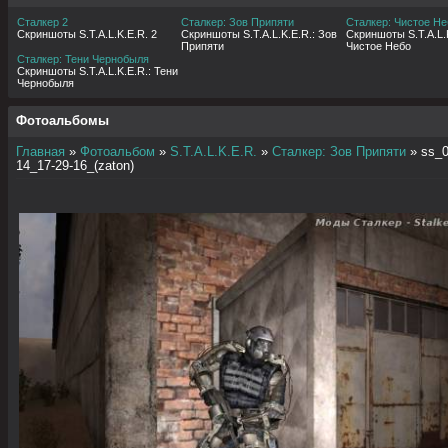
Сталкер 2
Сталкер: Зов Припяти
Сталкер: Чистое Не
Скриншоты S.T.A.L.K.E.R. 2
Скриншоты S.T.A.L.K.E.R.: Зов
Скриншоты S.T.A.L.K
Припяти
Чистое Небо
Сталкер: Тени Чернобыля
Скриншоты S.T.A.L.K.E.R.: Тени
Чернобыля
Фотоальбомы
Главная
»
Фотоальбом
»
S.T.A.L.K.E.R.
»
Сталкер: Зов Припяти
» ss_0
14_17-29-16_(zaton)