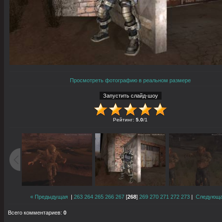
Просмотреть фотографию в реальном размере
Рейтинг
:
5.0
/
1
« Предыдущая
|
263
264
265
266
267
[
268
]
269
270
271
272
273
|
Следующа
Всего комментариев
:
0