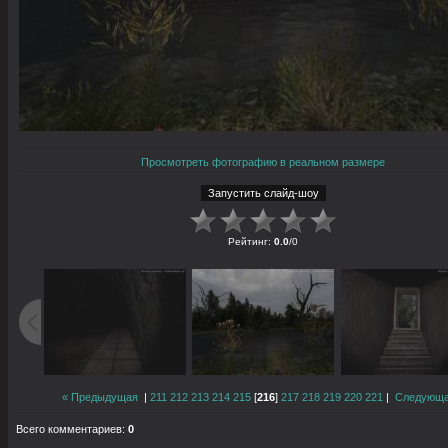
Просмотреть фотографию в реальном размере
Рейтинг
:
0.0
/
0
« Предыдущая
|
211
212
213
214
215
[
216
]
217
218
219
220
221
|
Следующа
Всего комментариев
:
0