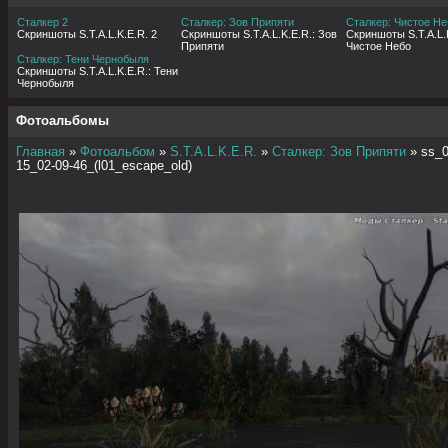
Сталкер 2
Сталкер: Зов Припяти
Сталкер: Чистое Не
Скриншоты S.T.A.L.K.E.R. 2
Скриншоты S.T.A.L.K.E.R.: Зов
Скриншоты S.T.A.L.K
Припяти
Чистое Небо
Сталкер: Тени Чернобыля
Скриншоты S.T.A.L.K.E.R.: Тени
Чернобыля
Фотоальбомы
Главная
»
Фотоальбом
»
S.T.A.L.K.E.R.
»
Сталкер: Зов Припяти
» ss_0
15_02-09-46_(l01_escape_old)