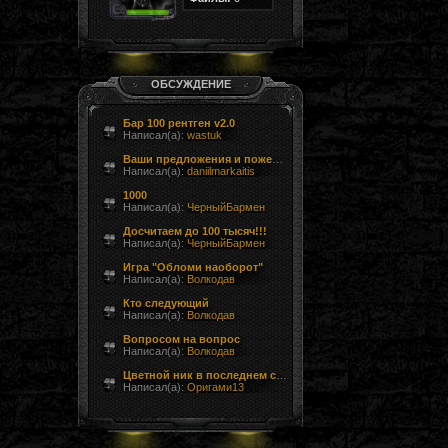
ОБСУЖДЕНИЕ
Бар 100 рентген v2.0
Написал(а):
wastuk
Ваши предложения и пожелания
Написал(а):
daniilmarkaitis
1000
Написал(а):
ЧерныйБармен
Досчитаем до 100 тысяч!!!
Написал(а):
ЧерныйБармен
Игра "Обломи наоборот"
Написал(а):
Волкодав
Кто следующий
Написал(а):
Волкодав
Вопросом на вопрос
Написал(а):
Волкодав
Цветной ник в последнем сообщении форума
Написал(а):
Оригами13