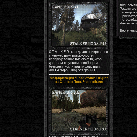
Доп. ссыл
Раздел фо
Категория
Просмотро
Фото доба
Размеры и 
Всего ком
S.T.A.L.K.E.R. всегда ассоциировался
с множеством возможностей,
неопределенностью сюжета, игра
дает вам ощущение свободы и
безграничности ваших действий...
Лост Альфа - мод без границ!
Модификация "Lost World: Origin"
на Сталкер Тень Чернобыля
Новый сюжет о том, что было в