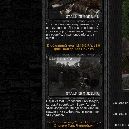
Этот глобальный мод впитал в себя
все лучшее от Sigerous mod, новый
сюжет и персонажи, возможности и
интерфейс. Игра переработана с
нуля!
Глобальный мод "M.I.S.E.R.Y. v2.0"
для Сталкер Зов Припяти
Один из лучших глобальных модов,
Ссылка на
который преобразит Зону! Авторы
этой модификации сделали упор на
графику, на эффектность зоны и им
Ссылка на 
это удалось!
Глобальный мод "Lost Alpha" для
Превью (д
Сталкер Тень Чернобыля