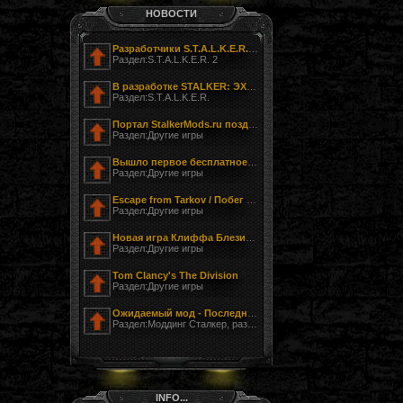
НОВОСТИ
Разработчики S.T.A.L.K.E.R. 2 показали фотографию своего офиса
Раздел:S.T.A.L.K.E.R. 2
В разработке STALKER: ЭХО ЧЕРНОБЫЛЯ - ЗАГНАННЫЙ
Раздел:S.T.A.L.K.E.R.
Портал StalkerMods.ru поздравляет с Днём Победы!
Раздел:Другие игры
Вышло первое бесплатное обновление к Tom Clancy’s The Division
Раздел:Другие игры
Escape from Tarkov / Побег из Таркова
Раздел:Другие игры
Новая игра Клиффа Блезински LawBreakers (Правонарушитель)
Раздел:Другие игры
Tom Clancy's The Division
Раздел:Другие игры
Ожидаемый мод - Последний Сталкер
Раздел:Моддинг Сталкер, разработка модов
INFO...