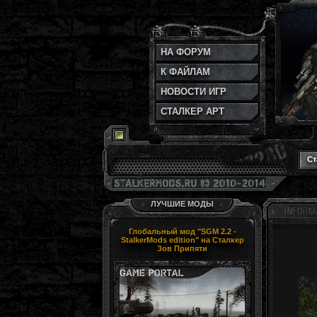
НА ФОРУМ
К ФАЙЛАМ
НОВОСТИ ИГР
СТАЛКЕР АРТ
Ст
ЛУЧШИЕ МОДЫ
Глобальный мод "SGM 2.2 -
StalkerMods edition" на Сталкер
Зов Припяти