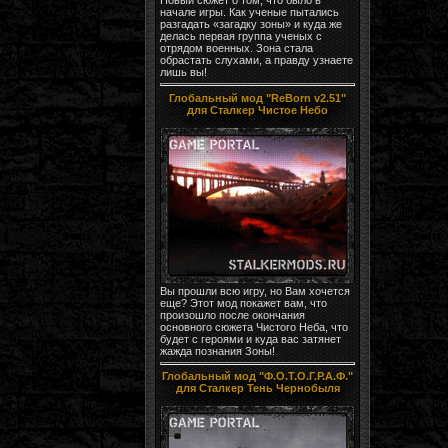
начале игры. Как ученые пытались
разгадать «загадку зоны» и куда же
делась первая группа ученых с
отрядом военных. Зона стала
обрастать слухами, а правду узнаете
лишь вы!
Глобальный мод "ReBorn v2.51"
для Сталкер Чистое Небо
Вы прошли всю игру, но Вам хочется
еще? Этот мод покажет вам, что
произошло после окончания
основного сюжета Чистого Неба, что
будет с героями и куда вас затянет
жажда познания Зоны!
Глобальный мод "Ф.О.Т.О.Г.Р.А.Ф."
для Сталкер Тень Чернобыля