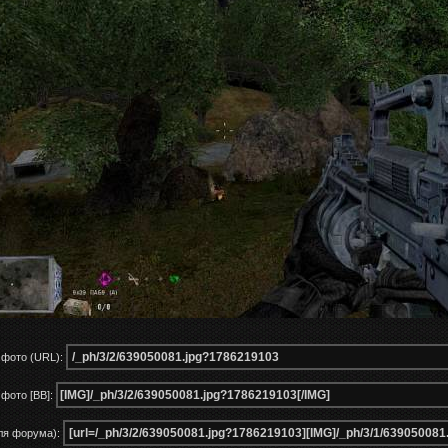
 фото (URL):
фото [BB]:
ля форума):