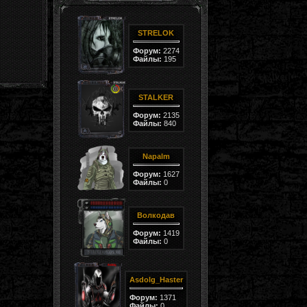
STRELOK
Форум:
2274
Файлы:
195
STALKER
Форум:
2135
Файлы:
840
Napalm
Форум:
1627
Файлы:
0
Волкодав
Форум:
1419
Файлы:
0
Asdolg_Haster
Форум:
1371
Файлы:
0