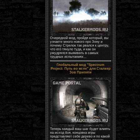
Очередной мод, пройдя который, вы
узнаете много нового про Зону и
почему Стрелок так рвался к центру,
что его тянуло туда, и как он
умудрялся выживать в самых
трудных испытаниях...
Глобальный мод "Spectrum
Project: Путь во мгле" для Сталкер
Зов Припяти
Теперь каждый ваш шаг будет влиять
на исход боя, концовка игры
представляет себе дерево и по какой
из ветвей развития пойти, решать