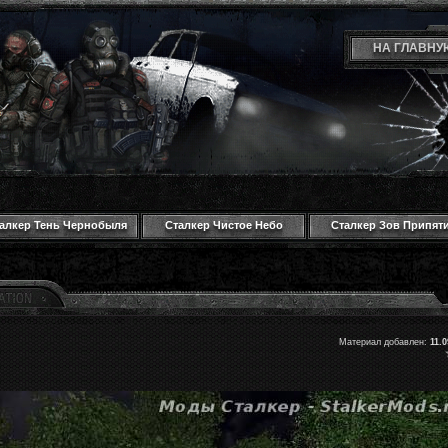
НА ГЛАВНУ
алкер Тень Чернобыля
Сталкер Чистое Небо
Сталкер Зов Припят
Материал добавлен:
11.0