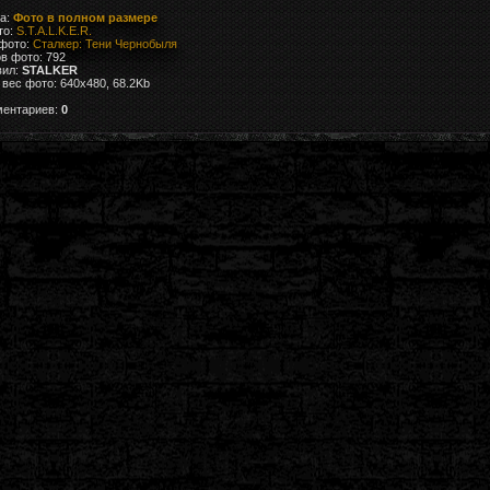
ка:
Фото в полном размере
то:
S.T.A.L.K.E.R.
 фото:
Сталкер: Тени Чернобыля
в фото: 792
вил:
STALKER
вес фото: 640x480, 68.2Kb
ментариев:
0