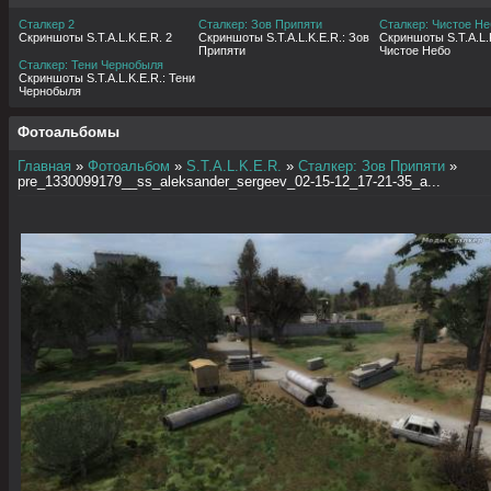
Сталкер 2
Сталкер: Зов Припяти
Сталкер: Чистое Не
Скриншоты S.T.A.L.K.E.R. 2
Скриншоты S.T.A.L.K.E.R.: Зов
Скриншоты S.T.A.L.K
Припяти
Чистое Небо
Сталкер: Тени Чернобыля
Скриншоты S.T.A.L.K.E.R.: Тени
Чернобыля
Фотоальбомы
Главная
»
Фотоальбом
»
S.T.A.L.K.E.R.
»
Сталкер: Зов Припяти
»
pre_1330099179__ss_aleksander_sergeev_02-15-12_17-21-35_a...