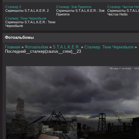
Сталкер 2
Сталкер: Зов Припяти
Сталкер: Чистое Не
Скриншоты S.T.A.L.K.E.R. 2
Скриншоты S.T.A.L.K.E.R.: Зов
Скриншоты S.T.A.L.K
Припяти
Чистое Небо
Сталкер: Тени Чернобыля
Скриншоты S.T.A.L.K.E.R.: Тени
Чернобыля
Фотоальбомы
Главная
»
Фотоальбом
»
S.T.A.L.K.E.R.
»
Сталкер: Тени Чернобыля
»
Последний__сталкер(zaurus__crew)__23