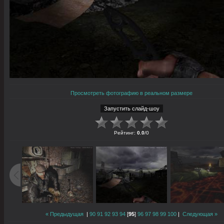
Просмотреть фотографию в реальном размере
Рейтинг
:
0.0
/
0
« Предыдущая
|
90
91
92
93
94
[
95
]
96
97
98
99
100
|
Следующая »