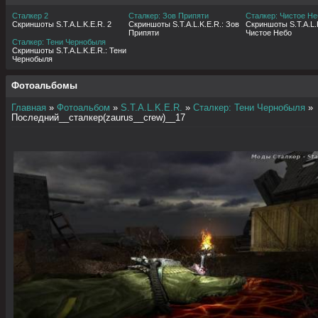
Сталкер 2
Сталкер: Зов Припяти
Сталкер: Чистое Не
Скриншоты S.T.A.L.K.E.R. 2
Скриншоты S.T.A.L.K.E.R.: Зов
Скриншоты S.T.A.L.K
Припяти
Чистое Небо
Сталкер: Тени Чернобыля
Скриншоты S.T.A.L.K.E.R.: Тени
Чернобыля
Фотоальбомы
Главная
»
Фотоальбом
»
S.T.A.L.K.E.R.
»
Сталкер: Тени Чернобыля
»
Последний__сталкер(zaurus__crew)__17