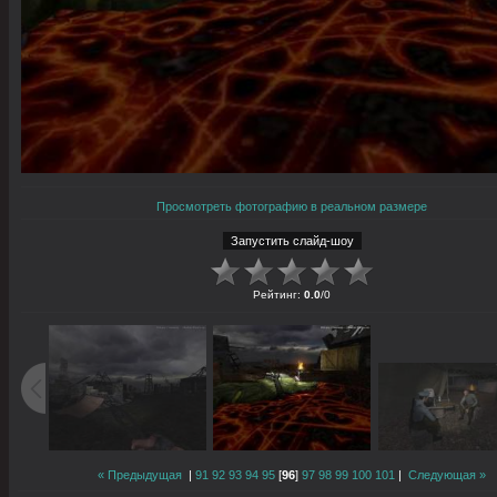
Просмотреть фотографию в реальном размере
Рейтинг
:
0.0
/
0
« Предыдущая
|
91
92
93
94
95
[
96
]
97
98
99
100
101
|
Следующая »