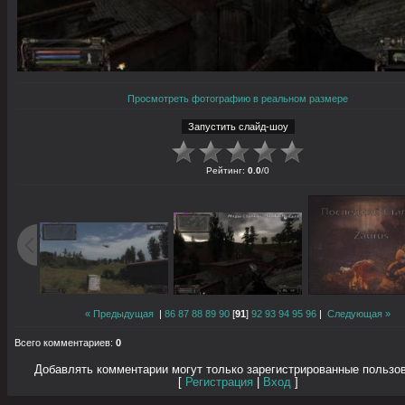
Просмотреть фотографию в реальном размере
Рейтинг
:
0.0
/
0
« Предыдущая
|
86
87
88
89
90
[
91
]
92
93
94
95
96
|
Следующая »
Всего комментариев
:
0
Добавлять комментарии могут только зарегистрированные пользо
[
Регистрация
|
Вход
]