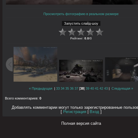
Просмотреть фотографию в реальном размере
Рейтинг
:
0.0
/
0
« Предыдущая
|
33
34
35
36
37
[
38
]
39
40
41
42
43
|
Следующая »
Всего комментариев
:
0
Добавлять комментарии могут только зарегистрированные пользо
[
Регистрация
|
Вход
]
Полная версия сайта