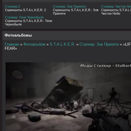
Сталкер 2
Сталкер: Зов Припяти
Сталкер: Чистое Не
Скриншоты S.T.A.L.K.E.R. 2
Скриншоты S.T.A.L.K.E.R.: Зов
Скриншоты S.T.A.L.K
Припяти
Чистое Небо
Сталкер: Тени Чернобыля
Скриншоты S.T.A.L.K.E.R.: Тени
Чернобыля
Фотоальбомы
Главная
»
Фотоальбом
»
S.T.A.L.K.E.R.
»
Сталкер: Зов Припяти
» «LIF
FEAR»