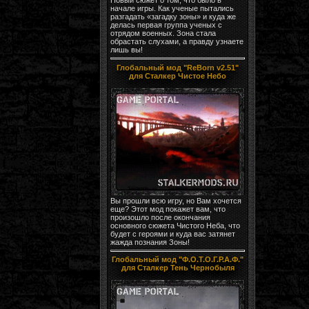
начале игры. Как ученые пытались
разгадать «загадку зоны» и куда же
делась первая группа ученых с
отрядом военных. Зона стала
обрастать слухами, а правду узнаете
лишь вы!
Глобальный мод "ReBorn v2.51"
для Сталкер Чистое Небо
Вы прошли всю игру, но Вам хочется
еще? Этот мод покажет вам, что
произошло после окончания
основного сюжета Чистого Неба, что
будет с героями и куда вас затянет
жажда познания Зоны!
Глобальный мод "Ф.О.Т.О.Г.Р.А.Ф."
для Сталкер Тень Чернобыля