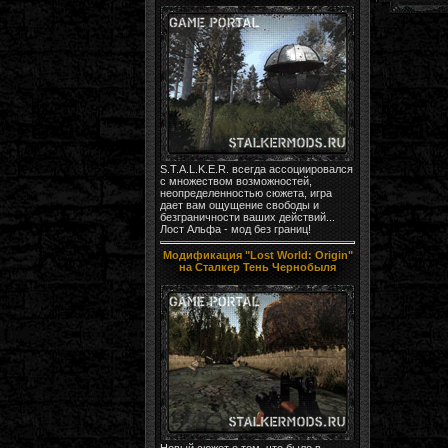
S.T.A.L.K.E.R. всегда ассоциировался
с множеством возможностей,
неопределенностью сюжета, игра
дает вам ощущение свободы и
безграничности ваших действий...
Лост Альфа - мод без границ!
Модификация "Lost World: Origin"
на Сталкер Тень Чернобыля
Новый сюжет о том, что было в