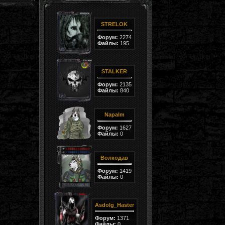
STRELOK
Форум:
2274
Файлы:
195
STALKER
Форум:
2135
Файлы:
840
Napalm
Форум:
1627
Файлы:
0
Волкодав
Форум:
1419
Файлы:
0
Asdolg_Haster
Форум:
1371
Файлы:
0