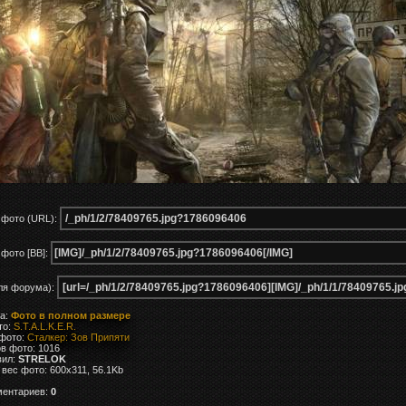
 фото (URL):
фото [BB]:
ля форума):
ка:
Фото в полном размере
то:
S.T.A.L.K.E.R.
 фото:
Сталкер: Зов Припяти
в фото: 1016
вил:
STRELOK
вес фото: 600x311, 56.1Kb
ментариев:
0