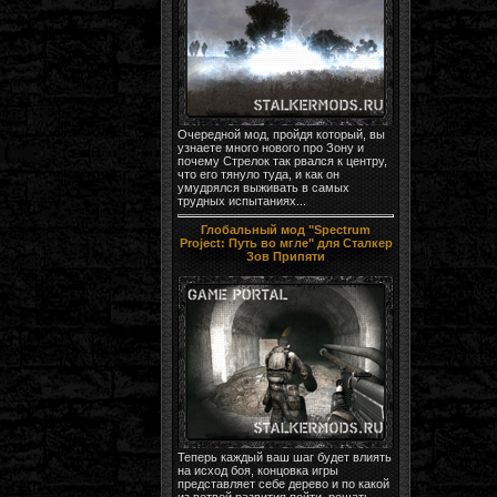
Очередной мод, пройдя который, вы
узнаете много нового про Зону и
почему Стрелок так рвался к центру,
что его тянуло туда, и как он
умудрялся выживать в самых
трудных испытаниях...
Глобальный мод "Spectrum
Project: Путь во мгле" для Сталкер
Зов Припяти
Теперь каждый ваш шаг будет влиять
на исход боя, концовка игры
представляет себе дерево и по какой
из ветвей развития пойти, решать