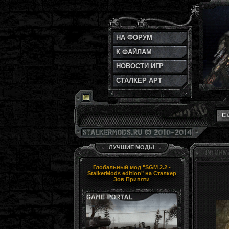
НА ФОРУМ
К ФАЙЛАМ
НОВОСТИ ИГР
СТАЛКЕР АРТ
Ст
ЛУЧШИЕ МОДЫ
Глобальный мод "SGM 2.2 -
StalkerMods edition" на Сталкер
Зов Припяти