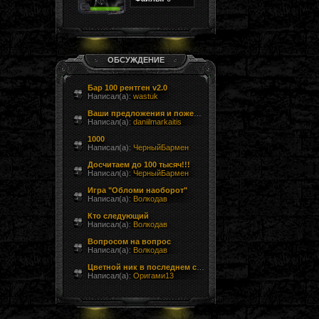
ОБСУЖДЕНИЕ
Бар 100 рентген v2.0
Написал(а):
wastuk
Ваши предложения и пожелания
Написал(а):
daniilmarkaitis
1000
Написал(а):
ЧерныйБармен
Досчитаем до 100 тысяч!!!
Написал(а):
ЧерныйБармен
Игра "Обломи наоборот"
Написал(а):
Волкодав
Кто следующий
Написал(а):
Волкодав
Вопросом на вопрос
Написал(а):
Волкодав
Цветной ник в последнем сообщении форума
Написал(а):
Оригами13