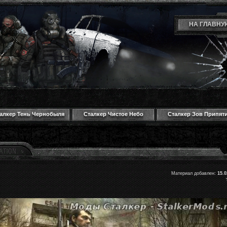
НА ГЛАВНУ
алкер Тень Чернобыля
Сталкер Чистое Небо
Сталкер Зов Припят
Материал добавлен:
15.0