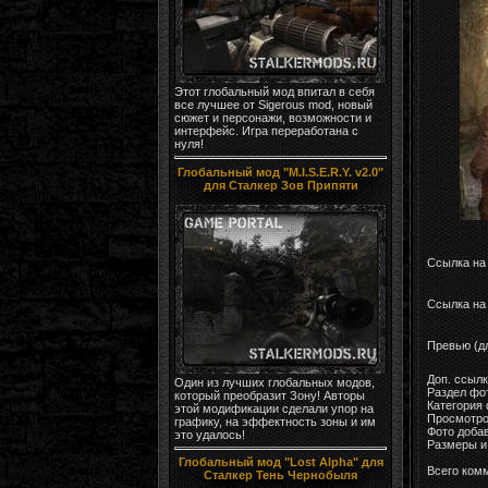
Этот глобальный мод впитал в себя
все лучшее от Sigerous mod, новый
сюжет и персонажи, возможности и
интерфейс. Игра переработана с
нуля!
Глобальный мод "M.I.S.E.R.Y. v2.0"
для Сталкер Зов Припяти
Ссылка на
Ссылка на 
Превью (д
Доп. ссыл
Один из лучших глобальных модов,
Раздел фо
который преобразит Зону! Авторы
Категория
этой модификации сделали упор на
Просмотро
графику, на эффектность зоны и им
Фото доба
это удалось!
Размеры и 
Глобальный мод "Lost Alpha" для
Всего ком
Сталкер Тень Чернобыля