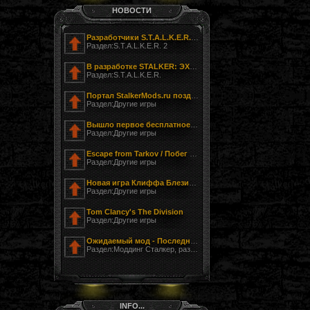
НОВОСТИ
Разработчики S.T.A.L.K.E.R. 2 показали фотографию своего офиса
Раздел:S.T.A.L.K.E.R. 2
В разработке STALKER: ЭХО ЧЕРНОБЫЛЯ - ЗАГНАННЫЙ
Раздел:S.T.A.L.K.E.R.
Портал StalkerMods.ru поздравляет с Днём Победы!
Раздел:Другие игры
Вышло первое бесплатное обновление к Tom Clancy’s The Division
Раздел:Другие игры
Escape from Tarkov / Побег из Таркова
Раздел:Другие игры
Новая игра Клиффа Блезински LawBreakers (Правонарушитель)
Раздел:Другие игры
Tom Clancy's The Division
Раздел:Другие игры
Ожидаемый мод - Последний Сталкер
Раздел:Моддинг Сталкер, разработка модов
INFO...