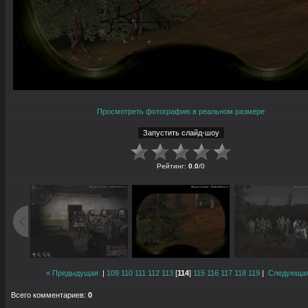
Просмотреть фотографию в реальном размере
Рейтинг
:
0.0
/
0
« Предыдущая
|
109
110
111
112
113
[
114
]
115
116
117
118
119
|
Следующая
Всего комментариев
:
0