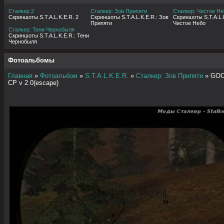
Сталкер 2
Сталкер: Зов Припяти
Сталкер: Чистое Не
Скриншоты S.T.A.L.K.E.R. 2
Скриншоты S.T.A.L.K.E.R.: Зов
Скриншоты S.T.A.L.K
Припяти
Чистое Небо
Сталкер: Тени Чернобыля
Скриншоты S.T.A.L.K.E.R.: Тени
Чернобыля
Фотоальбомы
Главная
»
Фотоальбом
»
S.T.A.L.K.E.R.
»
Сталкер: Зов Припяти
» GOO
CP v 2.0(escape)