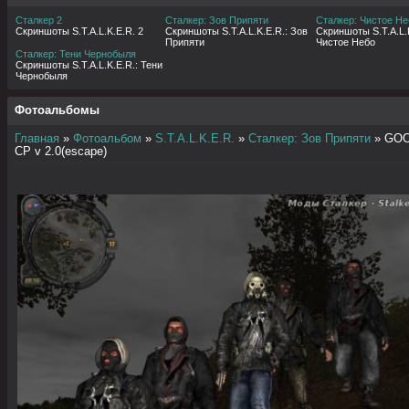
Сталкер 2
Сталкер: Зов Припяти
Сталкер: Чистое Не
Скриншоты S.T.A.L.K.E.R. 2
Скриншоты S.T.A.L.K.E.R.: Зов
Скриншоты S.T.A.L.K
Припяти
Чистое Небо
Сталкер: Тени Чернобыля
Скриншоты S.T.A.L.K.E.R.: Тени
Чернобыля
Фотоальбомы
Главная
»
Фотоальбом
»
S.T.A.L.K.E.R.
»
Сталкер: Зов Припяти
» GOO
CP v 2.0(escape)