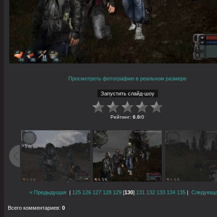
Просмотреть фотографию в реальном размере
Рейтинг
:
0.0
/
0
« Предыдущая
|
125
126
127
128
129
[
130
]
131
132
133
134
135
|
Следующа
Всего комментариев
:
0