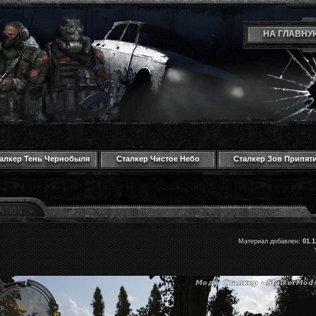
НА ГЛАВНУ
алкер Тень Чернобыля
Сталкер Чистое Небо
Сталкер Зов Припят
Материал добавлен:
01.1