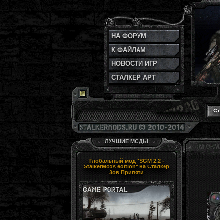
НА ФОРУМ
К ФАЙЛАМ
НОВОСТИ ИГР
СТАЛКЕР АРТ
Ст
ЛУЧШИЕ МОДЫ
Глобальный мод "SGM 2.2 -
StalkerMods edition" на Сталкер
Зов Припяти