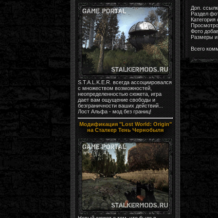
Доп. ссыл
Раздел фо
Категория
Просмотро
Фото доба
Размеры и 
Всего ком
S.T.A.L.K.E.R. всегда ассоциировался
с множеством возможностей,
неопределенностью сюжета, игра
дает вам ощущение свободы и
безграничности ваших действий...
Лост Альфа - мод без границ!
Модификация "Lost World: Origin"
на Сталкер Тень Чернобыля
Новый сюжет о том, что было в