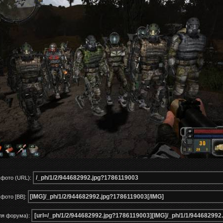
 фото (URL):
фото [BB]:
ля форума):