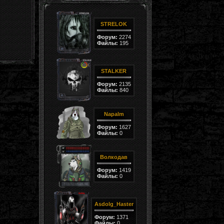
STRELOK
Форум:
2274
Файлы:
195
STALKER
Форум:
2135
Файлы:
840
Napalm
Форум:
1627
Файлы:
0
Волкодав
Форум:
1419
Файлы:
0
Asdolg_Haster
Форум:
1371
Файлы:
0