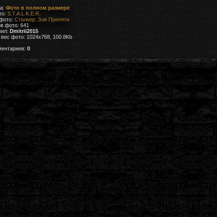
ка:
Фото в полном размере
то:
S.T.A.L.K.E.R.
 фото:
Сталкер: Зов Припяти
в фото: 641
вил:
Dmitrii2015
вес фото: 1024x768, 100.8Kb
ментариев:
0