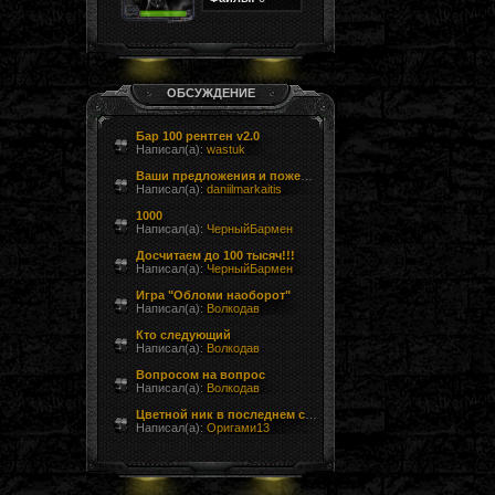
ОБСУЖДЕНИЕ
Бар 100 рентген v2.0
Написал(а):
wastuk
Ваши предложения и пожелания
Написал(а):
daniilmarkaitis
1000
Написал(а):
ЧерныйБармен
Досчитаем до 100 тысяч!!!
Написал(а):
ЧерныйБармен
Игра "Обломи наоборот"
Написал(а):
Волкодав
Кто следующий
Написал(а):
Волкодав
Вопросом на вопрос
Написал(а):
Волкодав
Цветной ник в последнем сообщении форума
Написал(а):
Оригами13