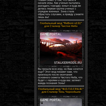
начале игры. Как ученые пытались
разгадать «загадку зоны» и куда же
делась первая группа ученых с
отрядом военных. Зона стала
обрастать слухами, а правду узнаете
лишь вы!
Глобальный мод "ReBorn v2.51"
для Сталкер Чистое Небо
Вы прошли всю игру, но Вам хочется
еще? Этот мод покажет вам, что
произошло после окончания
основного сюжета Чистого Неба, что
будет с героями и куда вас затянет
жажда познания Зоны!
Глобальный мод "Ф.О.Т.О.Г.Р.А.Ф."
для Сталкер Тень Чернобыля