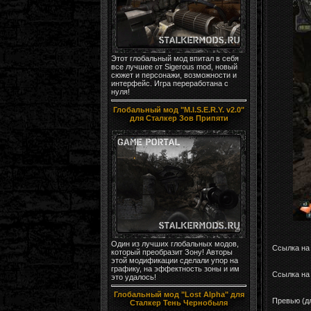
Этот глобальный мод впитал в себя
все лучшее от Sigerous mod, новый
сюжет и персонажи, возможности и
интерфейс. Игра переработана с
нуля!
Глобальный мод "M.I.S.E.R.Y. v2.0"
для Сталкер Зов Припяти
Один из лучших глобальных модов,
Ссылка на
который преобразит Зону! Авторы
этой модификации сделали упор на
графику, на эффектность зоны и им
Ссылка на 
это удалось!
Глобальный мод "Lost Alpha" для
Превью (д
Сталкер Тень Чернобыля