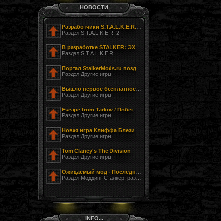
НОВОСТИ
Разработчики S.T.A.L.K.E.R. 2 показали фотографию своего офиса
Раздел:S.T.A.L.K.E.R. 2
В разработке STALKER: ЭХО ЧЕРНОБЫЛЯ - ЗАГНАННЫЙ
Раздел:S.T.A.L.K.E.R.
Портал StalkerMods.ru поздравляет с Днём Победы!
Раздел:Другие игры
Вышло первое бесплатное обновление к Tom Clancy’s The Division
Раздел:Другие игры
Escape from Tarkov / Побег из Таркова
Раздел:Другие игры
Новая игра Клиффа Блезински LawBreakers (Правонарушитель)
Раздел:Другие игры
Tom Clancy's The Division
Раздел:Другие игры
Ожидаемый мод - Последний Сталкер
Раздел:Моддинг Сталкер, разработка модов
INFO...