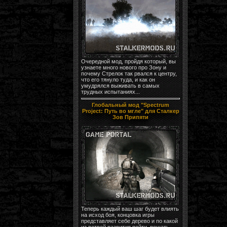
Очередной мод, пройдя который, вы
узнаете много нового про Зону и
почему Стрелок так рвался к центру,
что его тянуло туда, и как он
умудрялся выживать в самых
трудных испытаниях...
Глобальный мод "Spectrum
Project: Путь во мгле" для Сталкер
Зов Припяти
Теперь каждый ваш шаг будет влиять
на исход боя, концовка игры
представляет себе дерево и по какой
из ветвей развития пойти, решать