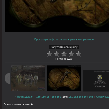
Просмотреть фотографию в реальном размере
Рейтинг
:
0.0
/
0
« Предыдущая
|
155
156
157
158
159
[
160
]
161
162
163
164
165
|
Следующа
Всего комментариев
:
0