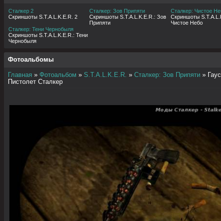
Сталкер 2
Сталкер: Зов Припяти
Сталкер: Чистое Не
Скриншоты S.T.A.L.K.E.R. 2
Скриншоты S.T.A.L.K.E.R.: Зов
Скриншоты S.T.A.L.K
Припяти
Чистое Небо
Сталкер: Тени Чернобыля
Скриншоты S.T.A.L.K.E.R.: Тени
Чернобыля
Фотоальбомы
Главная
»
Фотоальбом
»
S.T.A.L.K.E.R.
»
Сталкер: Зов Припяти
» Гаус
Пистолет Сталкер