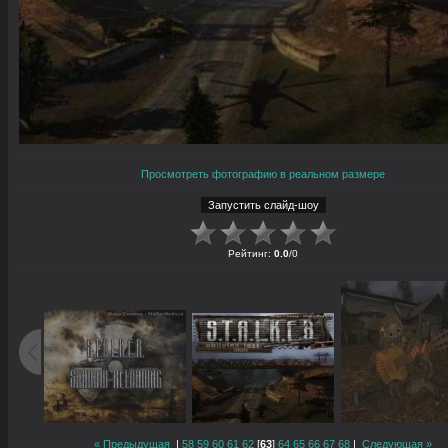
Просмотреть фотографию в реальном размере
Рейтинг
:
0.0
/
0
« Предыдущая
|
58
59
60
61
62
[
63
]
64
65
66
67
68
|
Следующая »