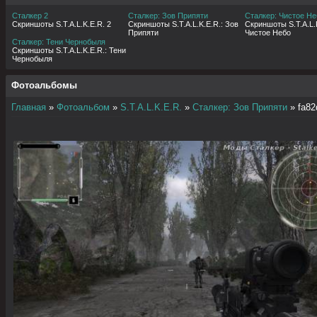
Сталкер 2
Сталкер: Зов Припяти
Сталкер: Чистое Не
Скриншоты S.T.A.L.K.E.R. 2
Скриншоты S.T.A.L.K.E.R.: Зов
Скриншоты S.T.A.L.K
Припяти
Чистое Небо
Сталкер: Тени Чернобыля
Скриншоты S.T.A.L.K.E.R.: Тени
Чернобыля
Фотоальбомы
Главная
»
Фотоальбом
»
S.T.A.L.K.E.R.
»
Сталкер: Зов Припяти
» fa82