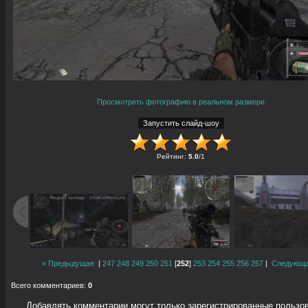
Просмотреть фотографию в реальном размере
Рейтинг
:
5.0
/
1
« Предыдущая
|
247
248
249
250
251
[
252
]
253
254
255
256
257
|
Следующа
Всего комментариев
:
0
Добавлять комментарии могут только зарегистрированные пользо