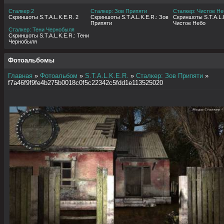
Сталкер 2
Сталкер: Зов Припяти
Сталкер: Чистое Не
Скриншоты S.T.A.L.K.E.R. 2
Скриншоты S.T.A.L.K.E.R.: Зов
Скриншоты S.T.A.L.K
Припяти
Чистое Небо
Сталкер: Тени Чернобыля
Скриншоты S.T.A.L.K.E.R.: Тени
Чернобыля
Фотоальбомы
Главная
»
Фотоальбом
»
S.T.A.L.K.E.R.
»
Сталкер: Зов Припяти
»
f7a46f9f9fe4b275b0018c0f5c22342c5fdd1e113525020