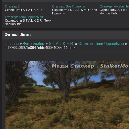
Сталкер 2
Сталкер: Зов Припяти
Сталкер: Чистое Не
Скриншоты S.T.A.L.K.E.R. 2
Скриншоты S.T.A.L.K.E.R.: Зов
Скриншоты S.T.A.L.K
Припяти
Чистое Небо
Сталкер: Тени Чернобыля
Скриншоты S.T.A.L.K.E.R.: Тени
Чернобыля
Фотоальбомы
Главная
»
Фотоальбом
»
S.T.A.L.K.E.R.
»
Сталкер: Тени Чернобыля
»
cd9983c0697fe0647e5fc49964035e44resize