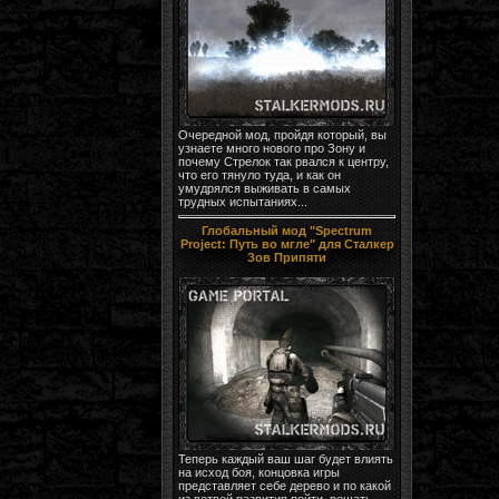
Очередной мод, пройдя который, вы
узнаете много нового про Зону и
почему Стрелок так рвался к центру,
что его тянуло туда, и как он
умудрялся выживать в самых
трудных испытаниях...
Глобальный мод "Spectrum
Project: Путь во мгле" для Сталкер
Зов Припяти
Теперь каждый ваш шаг будет влиять
на исход боя, концовка игры
представляет себе дерево и по какой
из ветвей развития пойти, решать