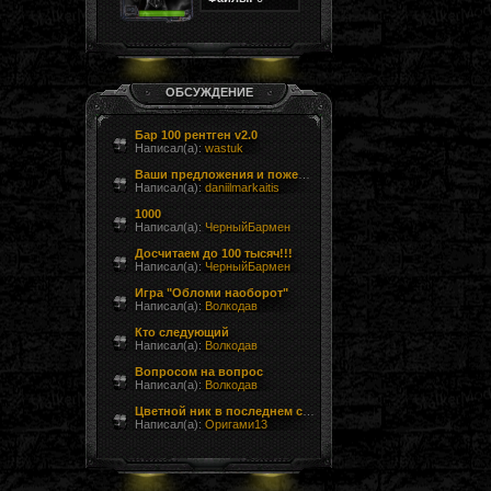
ОБСУЖДЕНИЕ
Бар 100 рентген v2.0
Написал(а):
wastuk
Ваши предложения и пожелания
Написал(а):
daniilmarkaitis
1000
Написал(а):
ЧерныйБармен
Досчитаем до 100 тысяч!!!
Написал(а):
ЧерныйБармен
Игра "Обломи наоборот"
Написал(а):
Волкодав
Кто следующий
Написал(а):
Волкодав
Вопросом на вопрос
Написал(а):
Волкодав
Цветной ник в последнем сообщении форума
Написал(а):
Оригами13