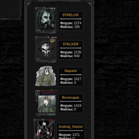
STRELOK
Форум:
2274
Файлы:
195
STALKER
Форум:
2135
Файлы:
840
Napalm
Форум:
1627
Файлы:
0
Волкодав
Форум:
1419
Файлы:
0
Asdolg_Haster
Форум:
1371
Файлы:
0