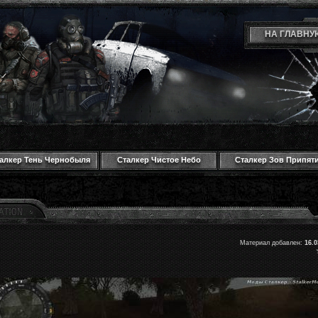
НА ГЛАВНУ
алкер Тень Чернобыля
Сталкер Чистое Небо
Сталкер Зов Припят
Материал добавлен:
16.0