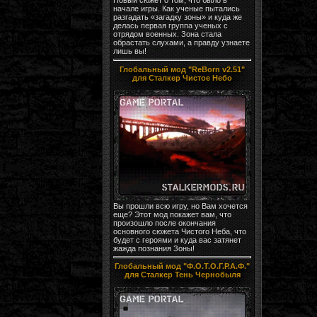
начале игры. Как ученые пытались
разгадать «загадку зоны» и куда же
делась первая группа ученых с
отрядом военных. Зона стала
обрастать слухами, а правду узнаете
лишь вы!
Глобальный мод "ReBorn v2.51"
для Сталкер Чистое Небо
Вы прошли всю игру, но Вам хочется
еще? Этот мод покажет вам, что
произошло после окончания
основного сюжета Чистого Неба, что
будет с героями и куда вас затянет
жажда познания Зоны!
Глобальный мод "Ф.О.Т.О.Г.Р.А.Ф."
для Сталкер Тень Чернобыля