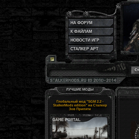
НА ФОРУМ
К ФАЙЛАМ
НОВОСТИ ИГР
СТАЛКЕР АРТ
Ст
ЛУЧШИЕ МОДЫ
Глобальный мод "SGM 2.2 -
StalkerMods edition" на Сталкер
Зов Припяти