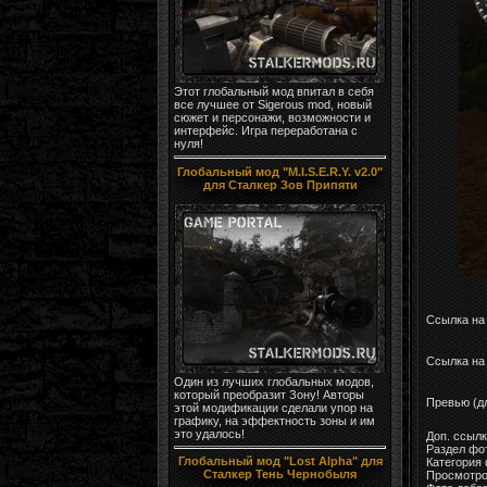
Этот глобальный мод впитал в себя
все лучшее от Sigerous mod, новый
сюжет и персонажи, возможности и
интерфейс. Игра переработана с
нуля!
Глобальный мод "M.I.S.E.R.Y. v2.0"
для Сталкер Зов Припяти
Ссылка на
Ссылка на 
Один из лучших глобальных модов,
который преобразит Зону! Авторы
Превью (д
этой модификации сделали упор на
графику, на эффектность зоны и им
это удалось!
Доп. ссыл
Раздел фо
Глобальный мод "Lost Alpha" для
Категория
Сталкер Тень Чернобыля
Просмотро