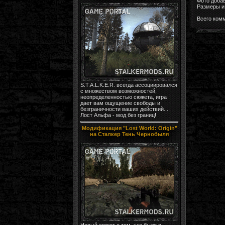
Фото доба
Размеры и 
Всего ком
S.T.A.L.K.E.R. всегда ассоциировался
с множеством возможностей,
неопределенностью сюжета, игра
дает вам ощущение свободы и
безграничности ваших действий...
Лост Альфа - мод без границ!
Модификация "Lost World: Origin"
на Сталкер Тень Чернобыля
Новый сюжет о том, что было в