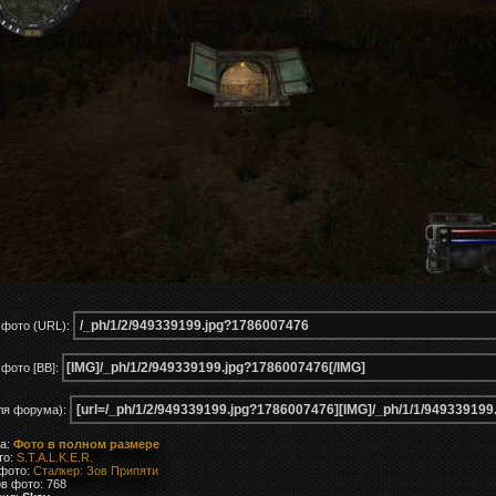
 фото (URL):
фото [BB]:
ля форума):
ка:
Фото в полном размере
то:
S.T.A.L.K.E.R.
 фото:
Сталкер: Зов Припяти
в фото: 768