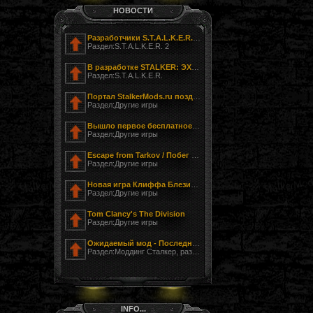
НОВОСТИ
Разработчики S.T.A.L.K.E.R. 2 показали фотографию своего офиса
Раздел:S.T.A.L.K.E.R. 2
В разработке STALKER: ЭХО ЧЕРНОБЫЛЯ - ЗАГНАННЫЙ
Раздел:S.T.A.L.K.E.R.
Портал StalkerMods.ru поздравляет с Днём Победы!
Раздел:Другие игры
Вышло первое бесплатное обновление к Tom Clancy’s The Division
Раздел:Другие игры
Escape from Tarkov / Побег из Таркова
Раздел:Другие игры
Новая игра Клиффа Блезински LawBreakers (Правонарушитель)
Раздел:Другие игры
Tom Clancy's The Division
Раздел:Другие игры
Ожидаемый мод - Последний Сталкер
Раздел:Моддинг Сталкер, разработка модов
INFO...