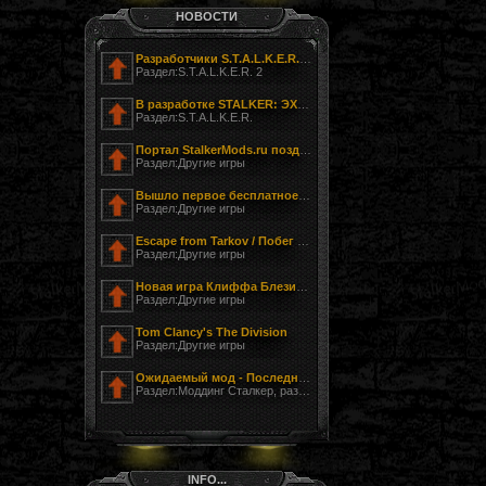
НОВОСТИ
Разработчики S.T.A.L.K.E.R. 2 показали фотографию своего офиса
Раздел:S.T.A.L.K.E.R. 2
В разработке STALKER: ЭХО ЧЕРНОБЫЛЯ - ЗАГНАННЫЙ
Раздел:S.T.A.L.K.E.R.
Портал StalkerMods.ru поздравляет с Днём Победы!
Раздел:Другие игры
Вышло первое бесплатное обновление к Tom Clancy’s The Division
Раздел:Другие игры
Escape from Tarkov / Побег из Таркова
Раздел:Другие игры
Новая игра Клиффа Блезински LawBreakers (Правонарушитель)
Раздел:Другие игры
Tom Clancy's The Division
Раздел:Другие игры
Ожидаемый мод - Последний Сталкер
Раздел:Моддинг Сталкер, разработка модов
INFO...