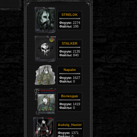
STRELOK
Форум:
2274
Файлы:
195
STALKER
Форум:
2135
Файлы:
840
Napalm
Форум:
1627
Файлы:
0
Волкодав
Форум:
1419
Файлы:
0
Asdolg_Haster
Форум:
1371
Файлы:
0