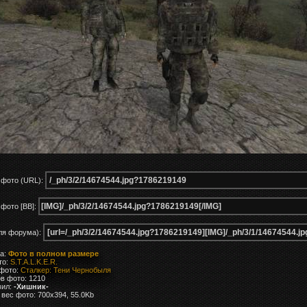
 фото (URL):
фото [BB]:
ля форума):
ка:
Фото в полном размере
то:
S.T.A.L.K.E.R.
 фото:
Сталкер: Тени Чернобыля
в фото: 1210
вил:
-Хишник-
вес фото: 700x394, 55.0Kb