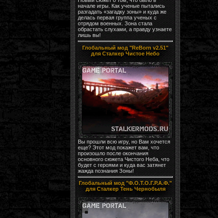
начале игры. Как ученые пытались
разгадать «загадку зоны» и куда же
делась первая группа ученых с
отрядом военных. Зона стала
обрастать слухами, а правду узнаете
лишь вы!
Глобальный мод "ReBorn v2.51"
для Сталкер Чистое Небо
Вы прошли всю игру, но Вам хочется
еще? Этот мод покажет вам, что
произошло после окончания
основного сюжета Чистого Неба, что
будет с героями и куда вас затянет
жажда познания Зоны!
Глобальный мод "Ф.О.Т.О.Г.Р.А.Ф."
для Сталкер Тень Чернобыля