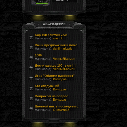
ОБСУЖДЕНИЕ
Бар 100 рентген v2.0
Написал(а):
wastuk
Ваши предложения и пожелания
Написал(а):
daniilmarkaitis
1000
Написал(а):
ЧерныйБармен
Досчитаем до 100 тысяч!!!
Написал(а):
ЧерныйБармен
Игра "Обломи наоборот"
Написал(а):
Волкодав
Кто следующий
Написал(а):
Волкодав
Вопросом на вопрос
Написал(а):
Волкодав
Цветной ник в последнем сообщении форума
Написал(а):
Оригами13