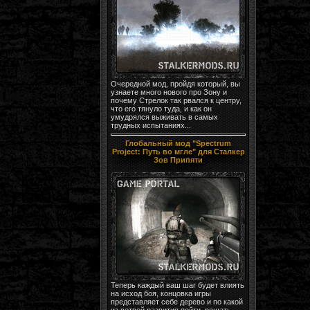
Очередной мод, пройдя который, вы
узнаете много нового про Зону и
почему Стрелок так рвался к центру,
что его тянуло туда, и как он
умудрялся выживать в самых
трудных испытаниях...
Глобальный мод "Spectrum
Project: Путь во мгле" для Сталкер
Зов Припяти
Теперь каждый ваш шаг будет влиять
на исход боя, концовка игры
представляет себе дерево и по какой
из ветвей развития пойти, решать