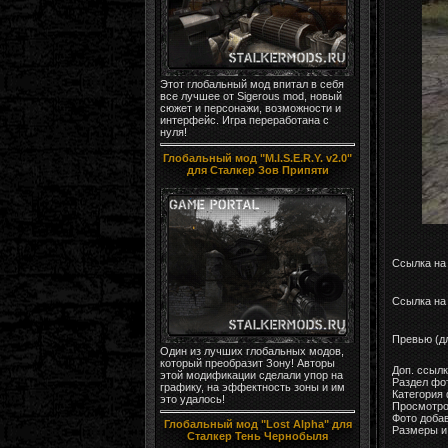
Этот глобальный мод впитал в себя
все лучшее от Sigerous mod, новый
сюжет и персонажи, возможности и
интерфейс. Игра переработана с
нуля!
Глобальный мод "M.I.S.E.R.Y. v2.0"
для Сталкер Зов Припяти
Ссылка на
Ссылка на 
Превью (д
Один из лучших глобальных модов,
который преобразит Зону! Авторы
Доп. ссыл
этой модификации сделали упор на
Раздел фо
графику, на эффектность зоны и им
Категория
это удалось!
Просмотро
Фото доба
Глобальный мод "Lost Alpha" для
Размеры и 
Сталкер Тень Чернобыля