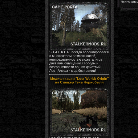
Всего ком
S.T.A.L.K.E.R. всегда ассоциировался
с множеством возможностей,
неопределенностью сюжета, игра
дает вам ощущение свободы и
безграничности ваших действий...
Лост Альфа - мод без границ!
Модификация "Lost World: Origin"
на Сталкер Тень Чернобыля
Новый сюжет о том, что было в