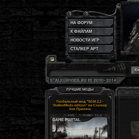
НА ФОРУМ
К ФАЙЛАМ
НОВОСТИ ИГР
СТАЛКЕР АРТ
Ст
ЛУЧШИЕ МОДЫ
Глобальный мод "SGM 2.2 -
StalkerMods edition" на Сталкер
Зов Припяти