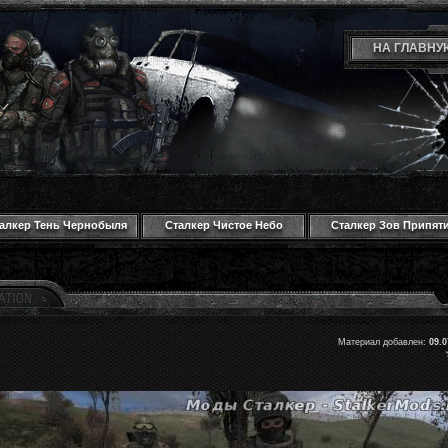
НА ГЛАВНУ
алкер Тень Чернобыля
Сталкер Чистое Небо
Сталкер Зов Припят
Материал добавлен:
09.0