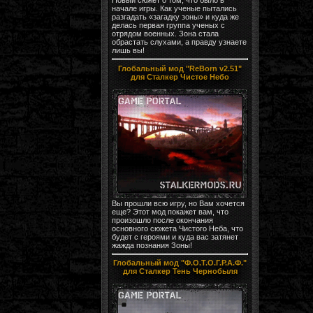
начале игры. Как ученые пытались
разгадать «загадку зоны» и куда же
делась первая группа ученых с
отрядом военных. Зона стала
обрастать слухами, а правду узнаете
лишь вы!
Глобальный мод "ReBorn v2.51"
для Сталкер Чистое Небо
Вы прошли всю игру, но Вам хочется
еще? Этот мод покажет вам, что
произошло после окончания
основного сюжета Чистого Неба, что
будет с героями и куда вас затянет
жажда познания Зоны!
Глобальный мод "Ф.О.Т.О.Г.Р.А.Ф."
для Сталкер Тень Чернобыля