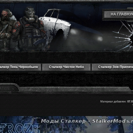
НА ГЛАВНУ
алкер Тень Чернобыля
Сталкер Чистое Небо
Сталкер Зов Припят
Материал добавлен:
07.0