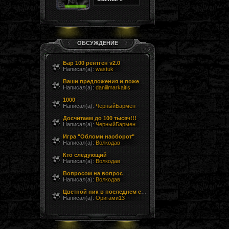
ОБСУЖДЕНИЕ
Бар 100 рентген v2.0
Написал(а):
wastuk
Ваши предложения и пожелания
Написал(а):
daniilmarkaitis
1000
Написал(а):
ЧерныйБармен
Досчитаем до 100 тысяч!!!
Написал(а):
ЧерныйБармен
Игра "Обломи наоборот"
Написал(а):
Волкодав
Кто следующий
Написал(а):
Волкодав
Вопросом на вопрос
Написал(а):
Волкодав
Цветной ник в последнем сообщении форума
Написал(а):
Оригами13