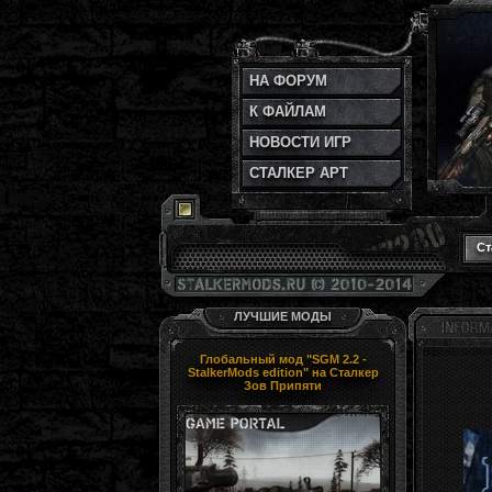
НА ФОРУМ
К ФАЙЛАМ
НОВОСТИ ИГР
СТАЛКЕР АРТ
Ст
ЛУЧШИЕ МОДЫ
Глобальный мод "SGM 2.2 -
StalkerMods edition" на Сталкер
Зов Припяти