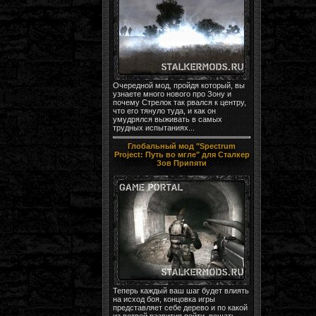
Очередной мод, пройдя который, вы
узнаете много нового про Зону и
почему Стрелок так рвался к центру,
что его тянуло туда, и как он
умудрялся выживать в самых
трудных испытаниях...
Глобальный мод "Spectrum
Project: Путь во мгле" для Сталкер
Зов Припяти
Теперь каждый ваш шаг будет влиять
на исход боя, концовка игры
представляет себе дерево и по какой
из ветвей развития пойти, решать