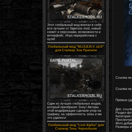
Этот глобальный мод впитал в себя
все лучшее от Sigerous mod, новый
сюжет и персонажи, возможности и
интерфейс. Игра переработана с
нуля!
Глобальный мод "M.I.S.E.R.Y. v2.0"
для Сталкер Зов Припяти
Ссылка на
Ссылка на 
Превью (д
Один из лучших глобальных модов,
который преобразит Зону! Авторы
Доп. ссыл
этой модификации сделали упор на
Раздел фо
графику, на эффектность зоны и им
Категория
это удалось!
Просмотро
Фото доба
Глобальный мод "Lost Alpha" для
Размеры и 
Сталкер Тень Чернобыля