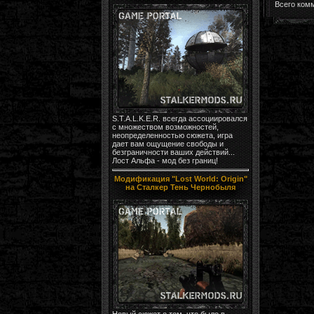
Всего ком
S.T.A.L.K.E.R. всегда ассоциировался
с множеством возможностей,
неопределенностью сюжета, игра
дает вам ощущение свободы и
безграничности ваших действий...
Лост Альфа - мод без границ!
Модификация "Lost World: Origin"
на Сталкер Тень Чернобыля
Новый сюжет о том, что было в