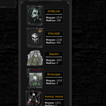
STRELOK
Форум:
2274
Файлы:
195
STALKER
Форум:
2135
Файлы:
840
Napalm
Форум:
1627
Файлы:
0
Волкодав
Форум:
1419
Файлы:
0
Asdolg_Haster
Форум:
1371
Файлы:
0