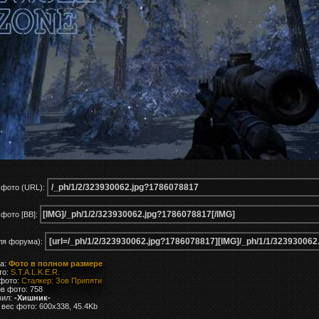
 фото (URL):
фото [BB]:
ля форума):
ка:
Фото в полном размере
то:
S.T.A.L.K.E.R.
 фото:
Сталкер: Зов Припяти
в фото: 758
вил:
-Хишник-
вес фото: 600x338, 45.4Kb