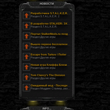
НОВОСТИ
Разработчики S.T.A.L.K.E.R. 2 показали фотографию своего офиса
Раздел:S.T.A.L.K.E.R. 2
В разработке STALKER: ЭХО ЧЕРНОБЫЛЯ - ЗАГНАННЫЙ
Раздел:S.T.A.L.K.E.R.
Портал StalkerMods.ru поздравляет с Днём Победы!
Раздел:Другие игры
Вышло первое бесплатное обновление к Tom Clancy’s The Division
Раздел:Другие игры
Escape from Tarkov / Побег из Таркова
Раздел:Другие игры
Новая игра Клиффа Блезински LawBreakers (Правонарушитель)
Раздел:Другие игры
Tom Clancy's The Division
Раздел:Другие игры
Ожидаемый мод - Последний Сталкер
Раздел:Моддинг Сталкер, разработка модов
INFO...