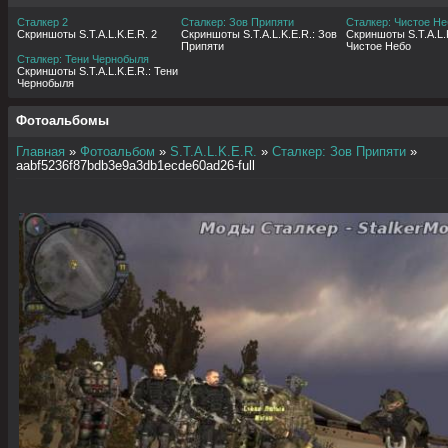
Сталкер 2
Сталкер: Зов Припяти
Сталкер: Чистое Не
Скриншоты S.T.A.L.K.E.R. 2
Скриншоты S.T.A.L.K.E.R.: Зов
Скриншоты S.T.A.L.K
Припяти
Чистое Небо
Сталкер: Тени Чернобыля
Скриншоты S.T.A.L.K.E.R.: Тени
Чернобыля
Фотоальбомы
Главная
»
Фотоальбом
»
S.T.A.L.K.E.R.
»
Сталкер: Зов Припяти
»
aabf5236f87bdb3e9a3db1ecde60ad26-full