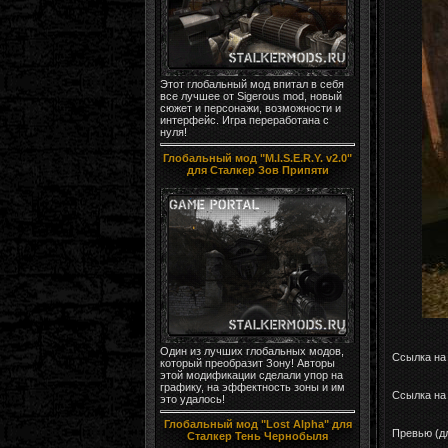
Этот глобальный мод впитал в себя
все лучшее от Sigerous mod, новый
сюжет и персонажи, возможности и
интерфейс. Игра переработана с
нуля!
Глобальный мод "M.I.S.E.R.Y. v2.0"
для Сталкер Зов Припяти
Один из лучших глобальных модов,
Ссылка на
который преобразит Зону! Авторы
этой модификации сделали упор на
графику, на эффектность зоны и им
Ссылка на 
это удалось!
Глобальный мод "Lost Alpha" для
Превью (д
Сталкер Тень Чернобыля