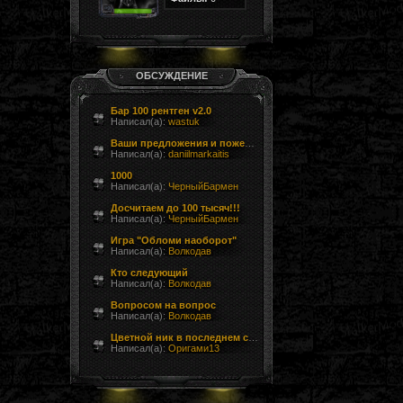
ОБСУЖДЕНИЕ
Бар 100 рентген v2.0
Написал(а):
wastuk
Ваши предложения и пожелания
Написал(а):
daniilmarkaitis
1000
Написал(а):
ЧерныйБармен
Досчитаем до 100 тысяч!!!
Написал(а):
ЧерныйБармен
Игра "Обломи наоборот"
Написал(а):
Волкодав
Кто следующий
Написал(а):
Волкодав
Вопросом на вопрос
Написал(а):
Волкодав
Цветной ник в последнем сообщении форума
Написал(а):
Оригами13