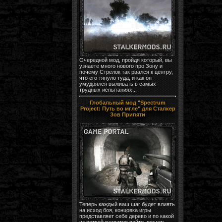
Очередной мод, пройдя который, вы
узнаете много нового про Зону и
почему Стрелок так рвался к центру,
что его тянуло туда, и как он
умудрялся выживать в самых
трудных испытаниях...
Глобальный мод "Spectrum
Project: Путь во мгле" для Сталкер
Зов Припяти
Теперь каждый ваш шаг будет влиять
на исход боя, концовка игры
представляет себе дерево и по какой
из ветвей развития пойти, решать