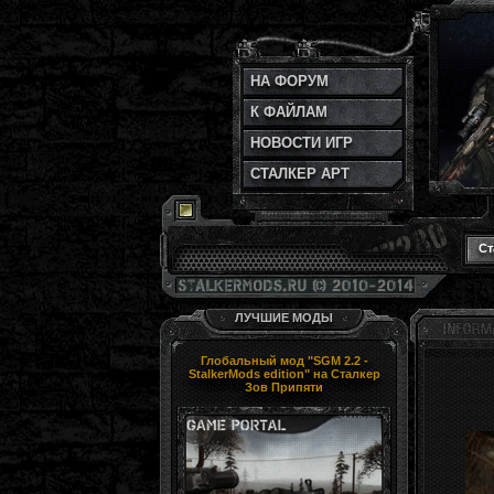
НА ФОРУМ
К ФАЙЛАМ
НОВОСТИ ИГР
СТАЛКЕР АРТ
Ст
ЛУЧШИЕ МОДЫ
Глобальный мод "SGM 2.2 -
StalkerMods edition" на Сталкер
Зов Припяти