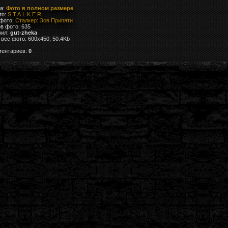
ка:
Фото в полном размере
то:
S.T.A.L.K.E.R.
 фото:
Сталкер: Зов Припяти
в фото: 635
вил:
gut-zheka
вес фото: 600x450, 50.4Kb
ментариев:
0