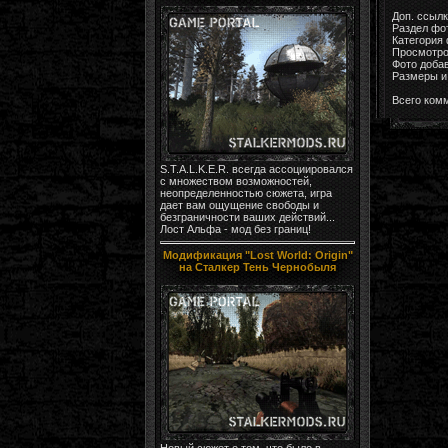
Доп. ссыл
Раздел фо
Категория
Просмотро
Фото доба
Размеры и 
Всего ком
S.T.A.L.K.E.R. всегда ассоциировался
с множеством возможностей,
неопределенностью сюжета, игра
дает вам ощущение свободы и
безграничности ваших действий...
Лост Альфа - мод без границ!
Модификация "Lost World: Origin"
на Сталкер Тень Чернобыля
Новый сюжет о том, что было в