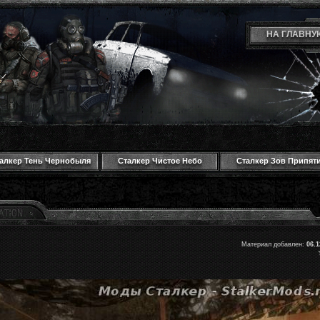
НА ГЛАВНУ
алкер Тень Чернобыля
Сталкер Чистое Небо
Сталкер Зов Припят
Материал добавлен:
06.1