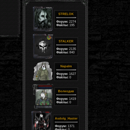
STRELOK
Форум:
2274
Файлы:
195
STALKER
Форум:
2135
Файлы:
840
Napalm
Форум:
1627
Файлы:
0
Волкодав
Форум:
1419
Файлы:
0
Asdolg_Haster
Форум:
1371
Файлы:
0