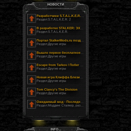
НОВОСТИ
Разработчики S.T.A.L.K.E.R. 2 показали фотографию своего офиса
Раздел:S.T.A.L.K.E.R. 2
В разработке STALKER: ЭХО ЧЕРНОБЫЛЯ - ЗАГНАННЫЙ
Раздел:S.T.A.L.K.E.R.
Портал StalkerMods.ru поздравляет с Днём Победы!
Раздел:Другие игры
Вышло первое бесплатное обновление к Tom Clancy’s The Division
Раздел:Другие игры
Escape from Tarkov / Побег из Таркова
Раздел:Другие игры
Новая игра Клиффа Блезински LawBreakers (Правонарушитель)
Раздел:Другие игры
Tom Clancy's The Division
Раздел:Другие игры
Ожидаемый мод - Последний Сталкер
Раздел:Моддинг Сталкер, разработка модов
INFO...