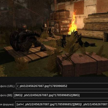
 фото (URL):
фото [BB]:
ля форума):