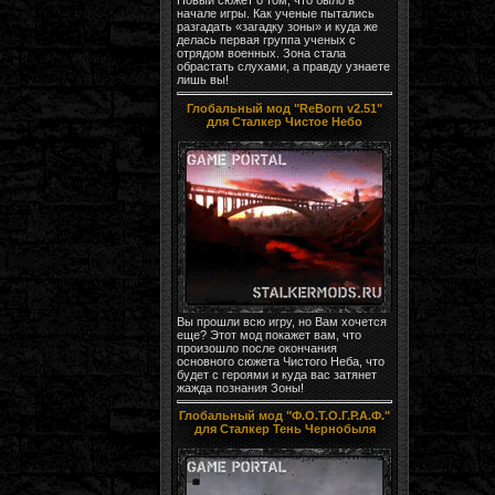
начале игры. Как ученые пытались
разгадать «загадку зоны» и куда же
делась первая группа ученых с
отрядом военных. Зона стала
обрастать слухами, а правду узнаете
лишь вы!
Глобальный мод "ReBorn v2.51"
для Сталкер Чистое Небо
Вы прошли всю игру, но Вам хочется
еще? Этот мод покажет вам, что
произошло после окончания
основного сюжета Чистого Неба, что
будет с героями и куда вас затянет
жажда познания Зоны!
Глобальный мод "Ф.О.Т.О.Г.Р.А.Ф."
для Сталкер Тень Чернобыля